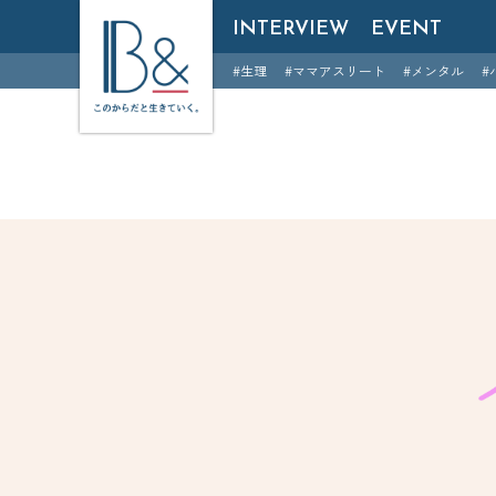
B &
INTERVIEW
EVENT
#生理
#ママアスリート
#メンタル
#