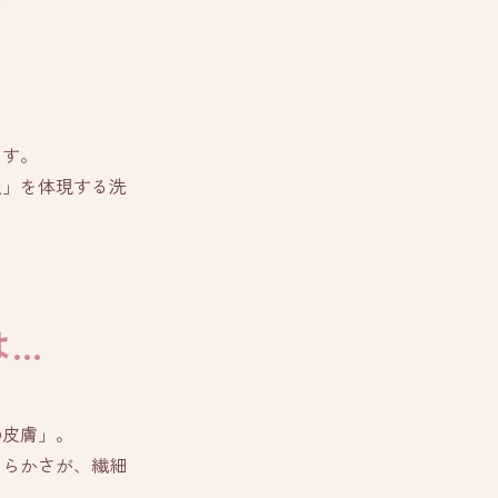
ます。
沢」を体現する洗
は…
の皮膚」。
めらかさが、繊細