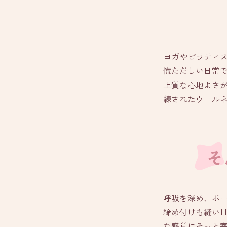
ヨガやピラティ
慌ただしい日常
上質な心地よさ
練されたウェル
そ
呼吸を深め、ポ
締め付けも縫い
な感覚にそっと