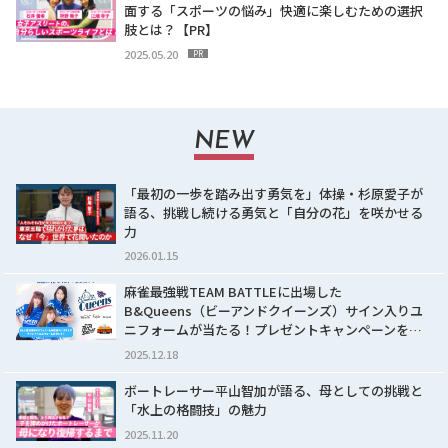
面する「スポーツの悩み」快適に楽しむための選択
肢とは？【PR】
2025.05.20
PR
NEW
「最初の一歩を踏み出す勇気を」体操・杉原愛子が
語る、挑戦し続ける勇気と「自分の花」を咲かせる
力
2026.01.15
麻雀最強戦TEAM BATTLEに出場した
B&Queens（ビーアンドクイーンズ）サイン入りユ
ニフォームが当たる！プレゼントキャンペーンを…
2025.12.18
ボートレーサー平山智加が語る、母としての挑戦と
「水上の格闘技」の魅力
2025.11.20