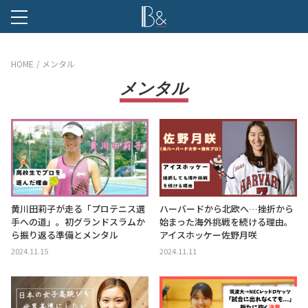
B &
HOME
メンタル
メンタル
黄川田莉子が走る「プロテニス選
ハーバードから北欧へ…挫折から
手への道」。初グランドスラムか
始まった海外挑戦を続ける理由。
ら振り返る準備とメンタル
アイスホッケー佐野月咲
2024.11.15
2024.11.11