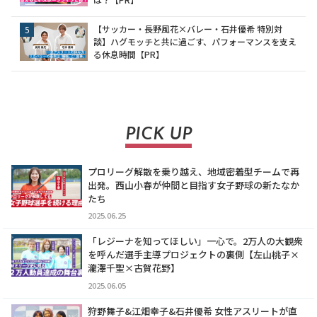
【サッカー・長野風花×バレー・石井優希 特別対
談】ハグモッチと共に過ごす、パフォーマンスを支え
る休息時間【PR】
PICK UP
プロリーグ解散を乗り越え、地域密着型チームで再
出発。西山小春が仲間と目指す女子野球の新たなか
たち
2025.06.25
「レジーナを知ってほしい」一心で。2万人の大観衆
を呼んだ選手主導プロジェクトの裏側【左山桃子×
瀧澤千聖×古賀花野】
2025.06.05
狩野舞子&江畑幸子&石井優希 女性アスリートが直