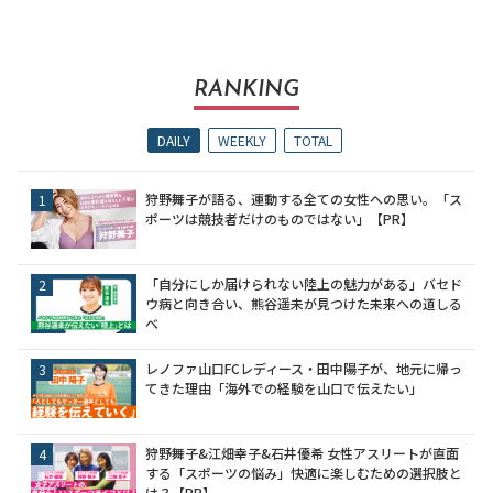
RANKING
DAILY
WEEKLY
TOTAL
狩野舞子が語る、運動する全ての女性への思い。「ス
ポーツは競技者だけのものではない」【PR】
「自分にしか届けられない陸上の魅力がある」バセド
ウ病と向き合い、熊谷遥未が見つけた未来への道しる
べ
レノファ山口FCレディース・田中陽子が、地元に帰っ
てきた理由「海外での経験を山口で伝えたい」
狩野舞子&江畑幸子&石井優希 女性アスリートが直面
する「スポーツの悩み」快適に楽しむための選択肢と
は？【PR】