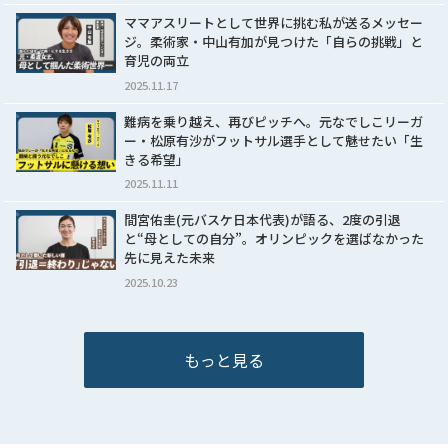
ママアスリートとして世界に挑む私が送るメッセー
ジ。柔術家・中山有加が見つけた「自らの挑戦」と
育児の両立
2025.11.17
難病を乗り越え、再びピッチへ。元なでしこリーガ
ー・松原有沙がフットサル選手として魅せたい「生
きる希望」
2025.11.11
間宮佑圭(元バスケ日本代表)が語る、2度の引退
と“母としての自分”。オリンピックを選ばなかった
先に見えた未来
2025.10.23
もっと見る