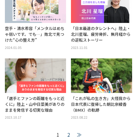
空手・清水希容「メンタルはめち
「日本最速のタレントへ」陸上・
ゃ弱いです。でも…」敗北で見つ
北川星瑠。疲労骨折、無月経から
けた“心の整え方”
の逆転ストーリー
2024.01.05
2023.11.01
「選手とファンの距離をもっと近
「これが私の生き方」大怪我から
くに」陸上・山中日菜美がありの
日本代表に復帰した朝比奈綾香
ままを発信する切実な理由
（BMX）の軌跡
2023.10.17
2023.08.22
1
2
≫