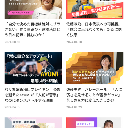
「自分で決めた目標は絶対にブラ
佐藤淑乃、日本代表への再挑戦。
さない」走り高跳び・髙橋渚はど
「試合に出れなくても」新たに抱
う日本記録に挑むのか？
く決意
2024.08.30
2024.04.18
パリ五輪新種目ブレイキン。40歳
佐藤美弥（バレーボール）「人に
を迎えたAYUMIが「人前が苦手」
弱さを見せることが苦手だった」
なのにダンスバトルする理由
苦しさを力に変えたきっかけ
2024.04.05
2024.01.29