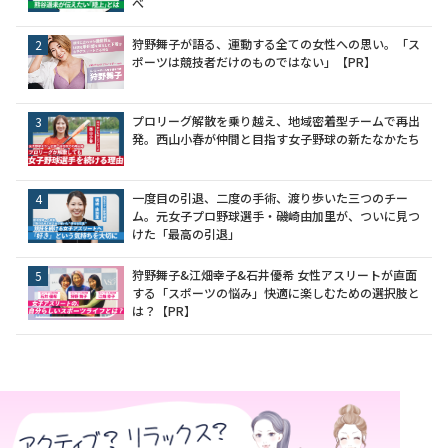
べ
狩野舞子が語る、運動する全ての女性への思い。「ス
ポーツは競技者だけのものではない」【PR】
プロリーグ解散を乗り越え、地域密着型チームで再出
発。西山小春が仲間と目指す女子野球の新たなかたち
一度目の引退、二度の手術、渡り歩いた三つのチー
ム。元女子プロ野球選手・磯崎由加里が、ついに見つ
けた「最高の引退」
狩野舞子&江畑幸子&石井優希 女性アスリートが直面
する「スポーツの悩み」快適に楽しむための選択肢と
は？【PR】