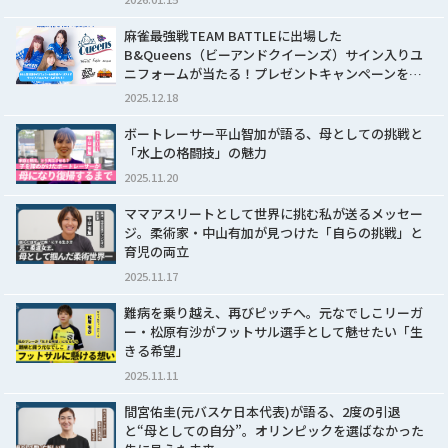
麻雀最強戦TEAM BATTLEに出場した
B&Queens（ビーアンドクイーンズ）サイン入りユ
ニフォームが当たる！プレゼントキャンペーンを…
2025.12.18
ボートレーサー平山智加が語る、母としての挑戦と
「水上の格闘技」の魅力
2025.11.20
ママアスリートとして世界に挑む私が送るメッセー
ジ。柔術家・中山有加が見つけた「自らの挑戦」と
育児の両立
2025.11.17
難病を乗り越え、再びピッチへ。元なでしこリーガ
ー・松原有沙がフットサル選手として魅せたい「生
きる希望」
2025.11.11
間宮佑圭(元バスケ日本代表)が語る、2度の引退
と“母としての自分”。オリンピックを選ばなかった