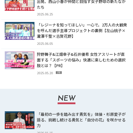
出発。西山小春が仲間と目指す女子野球の新たなか
たち
2025.06.25
「レジーナを知ってほしい」一心で。2万人の大観衆
を呼んだ選手主導プロジェクトの裏側【左山桃子×
瀧澤千聖×古賀花野】
2025.06.05
狩野舞子&江畑幸子&石井優希 女性アスリートが直
面する「スポーツの悩み」快適に楽しむための選択
肢とは？【PR】
2025.05.20
PR
NEW
「最初の一歩を踏み出す勇気を」体操・杉原愛子が
語る、挑戦し続ける勇気と「自分の花」を咲かせる
力
2026.01.15