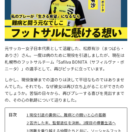
元サッカー女子日本代表として活躍した、松原有沙（まつばら・
ありさ）さん。一度は病のために現役を引退しましたが、現在は
札幌市のフットサルチーム「Safilva BONITA（サフィルヴァ・ボ
ニータ）」の選手として、再びピッチに立っています。
しかし、現役復帰までの道のりは決して平坦なものではありませ
んでした。それでも、なぜ彼女は再び立ち上がることができたの
でしょうか。苦悩の日々から、再びプレーする喜びを見出すまで
の、その心の軌跡について迫りました。
目
1
現役引退の裏側に、難病との闘いと心の葛藤
次
2
苦渋した末、監督退任を決断。2度目の療養生活へ
3
困難を乗り越える仲間たちと共に。ソーシャルフット