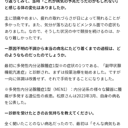
り返ってみて、当時「これが病気の予兆だったのかもしれない」
と感じる体の変化はありましたか。
主に頭痛やめまい、疲れの取れづらさが日によって現れることが
多かったです。また、気分が落ち込むなどメンタル面での症状も
ありました。なので、そうした状況の中で競技を続けるのは、か
なり難しかったです。
ー原因不明の不調から本当の病名にたどり着くまでの過程は、ど
のようなものだったのでしょうか。
最初に多発性内分泌腺腫症1型※の症状の1つである、「副甲状腺
機能亢進症」と診断され、まずは投薬治療を始めました。ですが
一向に体調は改善せず、それで手術をすることになりました。
※多発性内分泌腺腫症1型（MEN1）：内分泌系の様々な臓器に腫
瘍が多発する遺伝性の疾患。松原さんは2023年3月、自身の病名
を公表した。
ー診断を受けたときのお気持ちを教えてください。
全く聞いたことのない病名だったので、最初は「そんな病気もあ