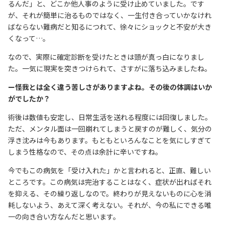
るんだ」と、どこか他人事のように受け止めていました。です
が、それが簡単に治るものではなく、一生付き合っていかなけれ
ばならない難病だと知るにつれて、徐々にショックと不安が大き
くなって…。
なので、実際に確定診断を受けたときは頭が真っ白になりまし
た。一気に現実を突きつけられて、さすがに落ち込みましたね。
ー怪我とは全く違う苦しさがありますよね。その後の体調はいか
がでしたか？
術後は数値も安定し、日常生活を送れる程度には回復しました。
ただ、メンタル面は一回崩れてしまうと戻すのが難しく、気分の
浮き沈みは今もあります。もともといろんなことを気にしすぎて
しまう性格なので、その点は余計に辛いですね。
今でもこの病気を「受け入れた」かと言われると、正直、難しい
ところです。この病気は完治することはなく、症状が出ればそれ
を抑える、その繰り返しなので。終わりが見えないものに心を消
耗しないよう、あえて深く考えない。それが、今の私にできる唯
一の向き合い方なんだと思います。