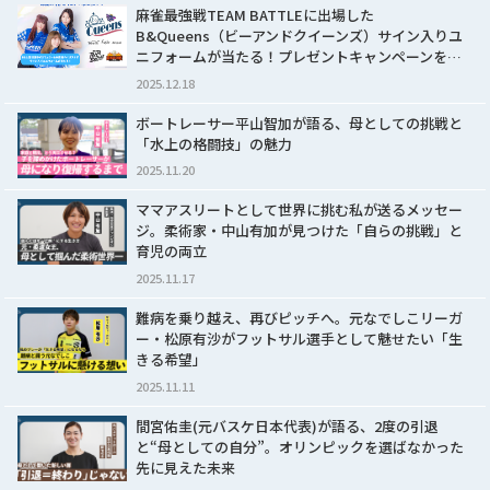
麻雀最強戦TEAM BATTLEに出場した
B&Queens（ビーアンドクイーンズ）サイン入りユ
ニフォームが当たる！プレゼントキャンペーンを…
2025.12.18
ボートレーサー平山智加が語る、母としての挑戦と
「水上の格闘技」の魅力
2025.11.20
ママアスリートとして世界に挑む私が送るメッセー
ジ。柔術家・中山有加が見つけた「自らの挑戦」と
育児の両立
2025.11.17
難病を乗り越え、再びピッチへ。元なでしこリーガ
ー・松原有沙がフットサル選手として魅せたい「生
きる希望」
2025.11.11
間宮佑圭(元バスケ日本代表)が語る、2度の引退
と“母としての自分”。オリンピックを選ばなかった
先に見えた未来