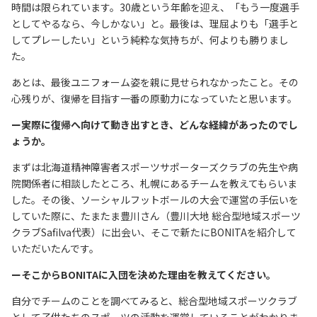
時間は限られています。30歳という年齢を迎え、「もう一度選手
としてやるなら、今しかない」と。最後は、理屈よりも「選手と
してプレーしたい」という純粋な気持ちが、何よりも勝りまし
た。
あとは、最後ユニフォーム姿を親に見せられなかったこと。その
心残りが、復帰を目指す一番の原動力になっていたと思います。
ー実際に復帰へ向けて動き出すとき、どんな経緯があったのでし
ょうか。
まずは北海道精神障害者スポーツサポーターズクラブの先生や病
院関係者に相談したところ、札幌にあるチームを教えてもらいま
した。その後、ソーシャルフットボールの大会で運営の手伝いを
していた際に、たまたま豊川さん（豊川大地 ​総合型地域スポーツ
クラブSafilva代表）に出会い、そこで新たにBONITAを紹介して
いただいたんです。
ーそこからBONITAに入団を決めた理由を教えてください。
自分でチームのことを調べてみると、総合型地域スポーツクラブ