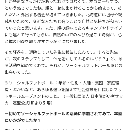
何か特別なきっかけがあったわけではなくて、本当に一歩ずつ、
という感じでしたね。親と一緒に出かけることから始まって、だ
んだんと外出する機会が増えていきました。北海道には祖母や親
戚もいたので、身近な人たちと会うことで自然と気持ちが和らい
でいったと思います。また、親の趣味であるキャンプやドライブ
にも連れて行ってもらい、自然の中でのんびり過ごす時間が、心
と体の回復を取り戻すきっかけになりました。
その経過を、通院していた先生に報告したんです。すると先生
が、次のステップとして「体を動かしてみるのはどう？」と、あ
る活動を勧めてくれて。それが、ソーシャルフットボール※との
出会いでした。
※ソーシャルフットボール ：年齢・性別・人種・貧困・家庭環
境・障がいなど、あらゆる違いを超えて社会連帯を目指したフッ
トボールムーブメントのこと。（一般社団法人 日本障がい者サッ
カー連盟公式HPより引用）
ー初めてソーシャルフットボールの活動に参加されてみて、率直
にいかがでしたか？