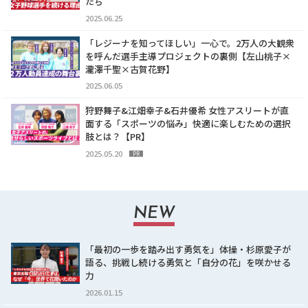
たち
2025.06.25
「レジーナを知ってほしい」一心で。2万人の大観衆
を呼んだ選手主導プロジェクトの裏側【左山桃子×
瀧澤千聖×古賀花野】
2025.06.05
狩野舞子&江畑幸子&石井優希 女性アスリートが直
面する「スポーツの悩み」快適に楽しむための選択
肢とは？【PR】
2025.05.20
PR
NEW
「最初の一歩を踏み出す勇気を」体操・杉原愛子が
語る、挑戦し続ける勇気と「自分の花」を咲かせる
力
2026.01.15