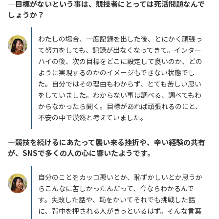
―目標がないという事は、競技者にとっては死活問題なんで
しょうか？
わたしの場合、一度記録を出した後、とにかく頑張っ
て努力をしても、記録が出なくなってきて。インター
ハイの後、次の目標をどこに設定して良いのか、どの
ように実現するのかのイメージもできない状態でし
た。自分ではその理由もわからず、とても苦しい思い
をしていました。わからない事は調べる、調べてもわ
からなかったら聞く。目標があれば頑張れるのにと、
不安の中で漠然と考えていました。
―競技を続けるにあたって襲い来る挫折や、辛い経験の共有
が、SNSで多くの人の心に響いたようです。
自分のことをカッコ悪いとか、恥ずかしいとか思うか
らこんなに苦しかったんだって、今ならわかるんで
す。失敗した話や、恥をかいてそれでも挑戦した話
に、背中を押される人がきっといるはず。そんな言葉