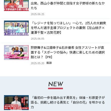
出発。西山小春が仲間と目指す女子野球の新たなか
たち
2025.06.25
「レジーナを知ってほしい」一心で。2万人の大観衆
を呼んだ選手主導プロジェクトの裏側【左山桃子×
瀧澤千聖×古賀花野】
2025.06.05
狩野舞子&江畑幸子&石井優希 女性アスリートが直
面する「スポーツの悩み」快適に楽しむための選択
肢とは？【PR】
2025.05.20
PR
NEW
「最初の一歩を踏み出す勇気を」体操・杉原愛子が
語る、挑戦し続ける勇気と「自分の花」を咲かせる
力