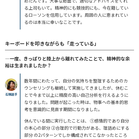
めたんです。大事な局面で、適切なアドバイスをくれ
る上司もいて。精神的にも競技的にも、今在籍してい
るローソンを信用しています。周囲の人に恵まれてい
るのは本当に幸いなことです。
キーボードを叩きながらも「走っている」
―一度、きっぱりと陸上から離れてみたことで、精神的な余
裕は生まれましたか？
数年間にわたって、自分の気持ちを整理するためのカ
ウンセリングも継続して実施してきましたが、休むこ
石塚選手
とで今まで以上に精度の高い自己分析を行えるように
なりました。問題が起こった時は、物事への基本的思
考を意識的に見直す期間になりました。
休んでいる間に実行したことは、 ①感情的であり自分
の本心の部分 ②合理的で行動力がある、理詰めにする
部分 の2パターンでしか構成されてこなかったところ