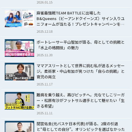
2026.01.15
麻雀最強戦TEAM BATTLEに出場した
B&Queens（ビーアンドクイーンズ）サイン入りユ
ニフォームが当たる！プレゼントキャンペーンを…
2025.12.18
ボートレーサー平山智加が語る、母としての挑戦と
「水上の格闘技」の魅力
2025.11.20
ママアスリートとして世界に挑む私が送るメッセー
ジ。柔術家・中山有加が見つけた「自らの挑戦」と
育児の両立
2025.11.17
難病を乗り越え、再びピッチへ。元なでしこリーガ
ー・松原有沙がフットサル選手として魅せたい「生
きる希望」
2025.11.11
間宮佑圭(元バスケ日本代表)が語る、2度の引退
と“母としての自分”。オリンピックを選ばなかった