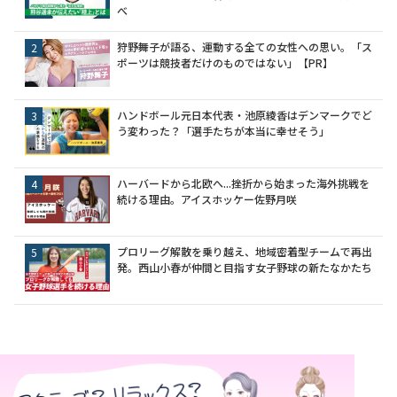
べ
狩野舞子が語る、運動する全ての女性への思い。「ス
ポーツは競技者だけのものではない」【PR】
ハンドボール元日本代表・池原綾香はデンマークでど
う変わった？「選手たちが本当に幸せそう」
ハーバードから北欧へ...挫折から始まった海外挑戦を
続ける理由。アイスホッケー佐野月咲
プロリーグ解散を乗り越え、地域密着型チームで再出
発。西山小春が仲間と目指す女子野球の新たなかたち