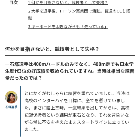
目
1
何かを目指さないと、競技者として失格？
次
2
大学を退学後、ローソン実業団で活動。普通のOLも経
験
3
キーボードを叩きながらも「走っている」
何かを目指さないと、競技者として失格？
―石塚選手は400mハードルのみでなく、400m走でも日本学
生歴代3位の好成績を収められていますね。当時は相当な練習
量だったのでは？
とにかくがむしゃらに練習を重ねていました。当時は
高校のインターハイを目標に、全てを懸けていまし
石塚選手
た。まさに陸上三昧。一度結果を出してからは、高校
記録保持者という結果が重石となり、それを背負いな
がら常に不安を抱えたままスタートラインに立ってい
ました。