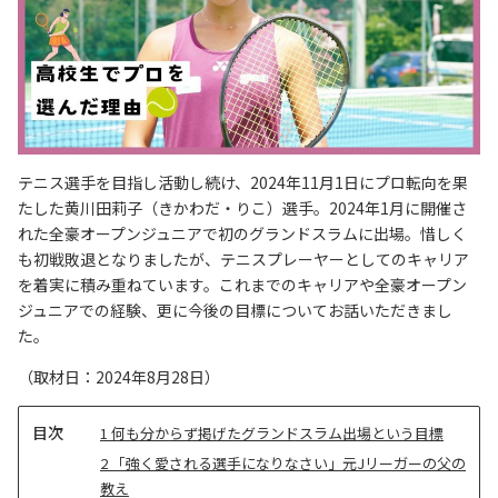
テニス選手を目指し活動し続け、2024年11月1日にプロ転向を果
たした黄川田莉子（きかわだ・りこ）選手。2024年1月に開催さ
れた全豪オープンジュニアで初のグランドスラムに出場。惜しく
も初戦敗退となりましたが、テニスプレーヤーとしてのキャリア
を着実に積み重ねています。これまでのキャリアや全豪オープン
ジュニアでの経験、更に今後の目標についてお話いただきまし
た。
（取材日：2024年8月28日）
目
1
何も分からず掲げたグランドスラム出場という目標
次
2
「強く愛される選手になりなさい」元Jリーガーの父の
教え