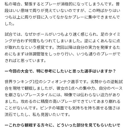
私の場合、緊張するとプレーが消極的になってしまうんです。普
段はいい意味で周りが見えていないのですが、この時ばかりはい
つも以上に周りが目に入ってなかなかプレーに集中できませんで
した。
試合では、なぜかボールがいつもより速く感じられ、足のタイミ
ングが合わず何度ももつれてしまいました。逆によくあんなに点
が取れたなという感覚です。次回以降は自分の実力を発揮するた
めにもまずは体調管理をしっかり行い、いつも通りのプレーがで
きればと思っています。
ー今回の大会で、特に参考にしたいと思った選手はいますか？
世界ランキング1位のシフィオンテク選手です。劣勢からの逆転試
合を現地で観戦しましたが、彼女の1点への集中力、自分のペース
を崩さないプレースタイルには、映像では伝わらない迫力があり
ました。攻めるのに精度の高いプレーができていてあまり崩れる
ことがないんです。ピンチの場面でも気持ちを持ち直せる強さは
流石でしたし、私も見習いたいです。
ーこれから観戦する方々に、どういった部分を見てもらいたいで