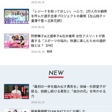
2025.06.25
「レジーナを知ってほしい」一心で。2万人の大観衆
を呼んだ選手主導プロジェクトの裏側【左山桃子×
瀧澤千聖×古賀花野】
2025.06.05
狩野舞子&江畑幸子&石井優希 女性アスリートが直
面する「スポーツの悩み」快適に楽しむための選択
肢とは？【PR】
2025.05.20
PR
NEW
「最初の一歩を踏み出す勇気を」体操・杉原愛子が
語る、挑戦し続ける勇気と「自分の花」を咲かせる
力
2026.01.15
麻雀最強戦TEAM BATTLEに出場した