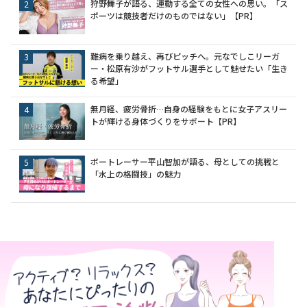
狩野舞子が語る、運動する全ての女性への思い。「ス
ポーツは競技者だけのものではない」【PR】
難病を乗り越え、再びピッチへ。元なでしこリーガ
ー・松原有沙がフットサル選手として魅せたい「生き
る希望」
無月経、疲労骨折…自身の経験をもとに女子アスリー
トが輝ける身体づくりをサポート【PR】
ボートレーサー平山智加が語る、母としての挑戦と
「水上の格闘技」の魅力