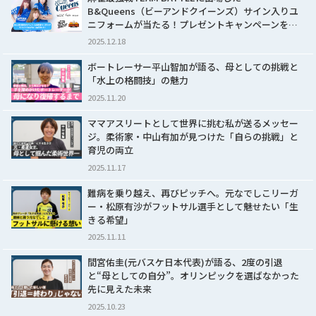
B&Queens（ビーアンドクイーンズ）サイン入りユ
ニフォームが当たる！プレゼントキャンペーンを…
2025.12.18
ボートレーサー平山智加が語る、母としての挑戦と
「水上の格闘技」の魅力
2025.11.20
ママアスリートとして世界に挑む私が送るメッセー
ジ。柔術家・中山有加が見つけた「自らの挑戦」と
育児の両立
2025.11.17
難病を乗り越え、再びピッチへ。元なでしこリーガ
ー・松原有沙がフットサル選手として魅せたい「生
きる希望」
2025.11.11
間宮佑圭(元バスケ日本代表)が語る、2度の引退
と“母としての自分”。オリンピックを選ばなかった
先に見えた未来
2025.10.23