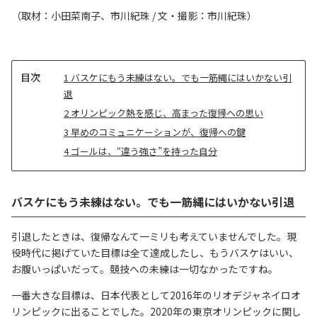
（取材：小田菜南子、市川紀珠 / 文・撮影：市川紀珠）
目
1
バスケにもう未練はない。でも一筋縄にはいかない引
次
退
2
オリンピック熱を感じ、高まった復帰への思い
3
早めのコミュニケーションが、復帰への鍵
4
ゴールは、“違う強さ”を持った自分
バスケにもう未練はない。でも一筋縄にはいかない引退
引退したときは、復帰なんて一ミリも考えていませんでした。現
役時代に掲げていた目標は全て達成したし、もうバスケはいい、
お腹いっぱいだって。競技への未練は一切なかったですね。
一番大きな目標は、日本代表として2016年のリオデジャネイロオ
リンピックに出ることでした。2020年の東京オリンピックに関し