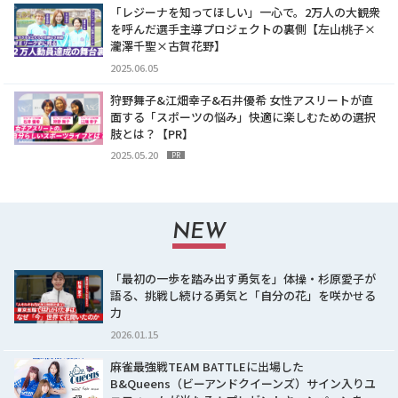
「レジーナを知ってほしい」一心で。2万人の大観衆
を呼んだ選手主導プロジェクトの裏側【左山桃子×
瀧澤千聖×古賀花野】
2025.06.05
狩野舞子&江畑幸子&石井優希 女性アスリートが直
面する「スポーツの悩み」快適に楽しむための選択
肢とは？【PR】
2025.05.20
PR
NEW
「最初の一歩を踏み出す勇気を」体操・杉原愛子が
語る、挑戦し続ける勇気と「自分の花」を咲かせる
力
2026.01.15
麻雀最強戦TEAM BATTLEに出場した
B&Queens（ビーアンドクイーンズ）サイン入りユ