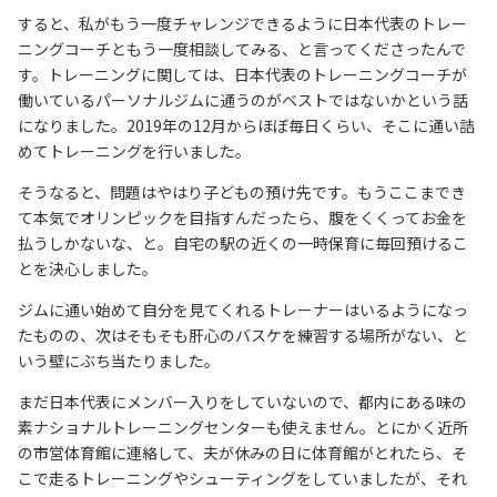
すると、私がもう一度チャレンジできるように日本代表のトレー
ニングコーチともう一度相談してみる、と言ってくださったんで
す。トレーニングに関しては、日本代表のトレーニングコーチが
働いているパーソナルジムに通うのがベストではないかという話
になりました。2019年の12月からほぼ毎日くらい、そこに通い詰
めてトレーニングを行いました。
そうなると、問題はやはり子どもの預け先です。もうここまでき
て本気でオリンピックを目指すんだったら、腹をくくってお金を
払うしかないな、と。自宅の駅の近くの一時保育に毎回預けるこ
とを決心しました。
ジムに通い始めて自分を見てくれるトレーナーはいるようになっ
たものの、次はそもそも肝心のバスケを練習する場所がない、と
いう壁にぶち当たりました。
まだ日本代表にメンバー入りをしていないので、都内にある味の
素ナショナルトレーニングセンターも使えません。とにかく近所
の市営体育館に連絡して、夫が休みの日に体育館がとれたら、そ
こで走るトレーニングやシューティングをしていましたが、それ