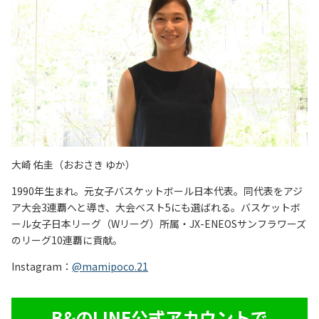
大崎 佑圭（おおさき ゆか）
1990年生まれ。元女子バスケットボール日本代表。同
代表をアジ
ア大会3連覇へと導き、大会ベスト5にも選ばれる。バスケットボ
ール女子日本リーグ（Wリーグ）所属・JX-ENEOSサンフラワーズ
のリーグ10連覇に貢献。
Instagram：
@mamipoco.21
B&のLINE公式アカウントで