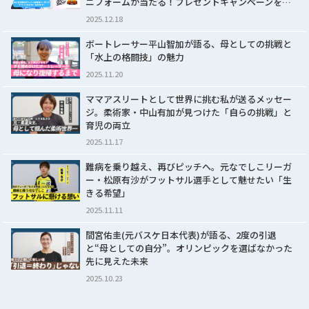
ニフォームが当たる！プレゼントキャンペーンを…
2025.12.18
ボートレーサー平山智加が語る、母としての挑戦と
「水上の格闘技」の魅力
2025.11.20
ママアスリートとして世界に挑む私が送るメッセー
ジ。柔術家・中山有加が見つけた「自らの挑戦」と
育児の両立
2025.11.17
難病を乗り越え、再びピッチへ。元なでしこリーガ
ー・松原有沙がフットサル選手として魅せたい「生
きる希望」
2025.11.11
間宮佑圭(元バスケ日本代表)が語る、2度の引退
と“母としての自分”。オリンピックを選ばなかった
先に見えた未来
2025.10.23