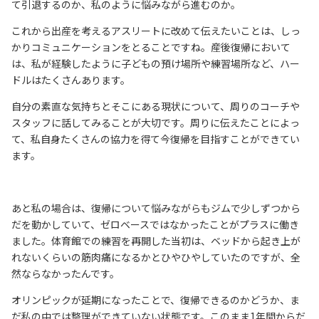
て引退するのか、私のように悩みながら進むのか。
これから出産を考えるアスリートに改めて伝えたいことは、しっ
かりコミュニケーションをとることですね。産後復帰において
は、私が経験したように子どもの預け場所や練習場所など、ハー
ドルはたくさんあります。
自分の素直な気持ちとそこにある現状について、周りのコーチや
スタッフに話してみることが大切です。周りに伝えたことによっ
て、私自身たくさんの協力を得て今復帰を目指すことができてい
ます。
あと私の場合は、復帰について悩みながらもジムで少しずつから
だを動かしていて、ゼロベースではなかったことがプラスに働き
ました。体育館での練習を再開した当初は、ベッドから起き上が
れないくらいの筋肉痛になるかとひやひやしていたのですが、全
然ならなかったんです。
オリンピックが延期になったことで、復帰できるのかどうか、ま
だ私の中では整理ができていない状態です。このまま1年間からだ