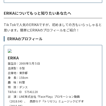
ERIKAについてもっと知りたいあなたへ
Tik Tokで人気のERIKAですが、初めましての方もいらっしゃると
思います。簡単にERIKAのプロフィールをご紹介！
ERIKAのプロフィール
ERIKA
誕生日：2000年５月５日
血液型：Ｂ型
出身地：東京都
身 長：158cm
趣 味：料理
特 技：ダンス
TikTok：ID 57541120
出 演：LINE株式会社『Face Play』プロモーション動画
（2018.04）、 西野カナ『トリセツ』ミュージックビデオ
（2015.09）