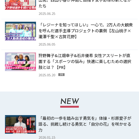
たち
2025.06.25
「レジーナを知ってほしい」一心で。2万人の大観衆
を呼んだ選手主導プロジェクトの裏側【左山桃子×
瀧澤千聖×古賀花野】
2025.06.05
狩野舞子&江畑幸子&石井優希 女性アスリートが直
面する「スポーツの悩み」快適に楽しむための選択
肢とは？【PR】
2025.05.20
PR
NEW
「最初の一歩を踏み出す勇気を」体操・杉原愛子が
語る、挑戦し続ける勇気と「自分の花」を咲かせる
力
2026.01.15