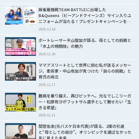
麻雀最強戦TEAM BATTLEに出場した
B&Queens（ビーアンドクイーンズ）サイン入りユ
ニフォームが当たる！プレゼントキャンペーンを…
2025.12.18
ボートレーサー平山智加が語る、母としての挑戦と
「水上の格闘技」の魅力
2025.11.20
ママアスリートとして世界に挑む私が送るメッセー
ジ。柔術家・中山有加が見つけた「自らの挑戦」と
育児の両立
2025.11.17
難病を乗り越え、再びピッチへ。元なでしこリーガ
ー・松原有沙がフットサル選手として魅せたい「生
きる希望」
2025.11.11
間宮佑圭(元バスケ日本代表)が語る、2度の引退
と“母としての自分”。オリンピックを選ばなかった
先に見えた未来