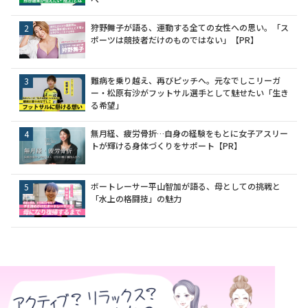
狩野舞子が語る、運動する全ての女性への思い。「ス
ポーツは競技者だけのものではない」【PR】
難病を乗り越え、再びピッチへ。元なでしこリーガ
ー・松原有沙がフットサル選手として魅せたい「生き
る希望」
無月経、疲労骨折…自身の経験をもとに女子アスリー
トが輝ける身体づくりをサポート【PR】
ボートレーサー平山智加が語る、母としての挑戦と
「水上の格闘技」の魅力