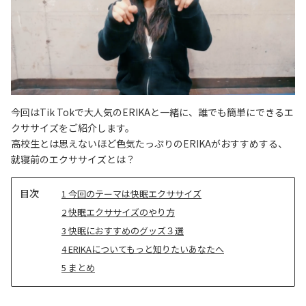
今回はTik Tokで大人気のERIKAと一緒に、誰でも簡単にできるエ
クササイズをご紹介します。
高校生とは思えないほど色気たっぷりのERIKAがおすすめする、
就寝前のエクササイズとは？
目
1
今回のテーマは快眠エクササイズ
次
2
快眠エクササイズのやり方
3
快眠におすすめのグッズ３選
4
ERIKAについてもっと知りたいあなたへ
5
まとめ