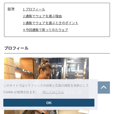
目
1
プロフィール
次
2
通販でウェアを選ぶ理由
3
通販でウェアを選ぶときのポイント
4
今回通販で買ってみたウェア
プロフィール
このサイトではトラフィックの分析と広告の測定を目的として
Cookie が使用されます。
詳しくはこちら
OK