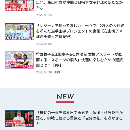
出発。西山小春が仲間と目指す女子野球の新たなか
たち
2025.06.25
「レジーナを知ってほしい」一心で。2万人の大観衆
を呼んだ選手主導プロジェクトの裏側【左山桃子×
瀧澤千聖×古賀花野】
2025.06.05
狩野舞子&江畑幸子&石井優希 女性アスリートが直
面する「スポーツの悩み」快適に楽しむための選択
肢とは？【PR】
2025.05.20
PR
NEW
「最初の一歩を踏み出す勇気を」体操・杉原愛子が
語る、挑戦し続ける勇気と「自分の花」を咲かせる
力