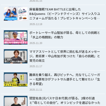
2026.01.15
麻雀最強戦TEAM BATTLEに出場した
B&Queens（ビーアンドクイーンズ）サイン入りユ
ニフォームが当たる！プレゼントキャンペーンを…
2025.12.18
ボートレーサー平山智加が語る、母としての挑戦と
「水上の格闘技」の魅力
2025.11.20
ママアスリートとして世界に挑む私が送るメッセー
ジ。柔術家・中山有加が見つけた「自らの挑戦」と
育児の両立
2025.11.17
難病を乗り越え、再びピッチへ。元なでしこリーガ
ー・松原有沙がフットサル選手として魅せたい「生
きる希望」
2025.11.11
間宮佑圭(元バスケ日本代表)が語る、2度の引退
と“母としての自分”。オリンピックを選ばなかった