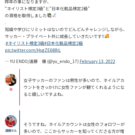
昨年の事になりますが、
“ネイリスト検定3級”と”日本化粧品検定2級”
の資格を取得しました
.
知識や学びにリミットはないのでどんどんチャレンジしながら、
サッカー・プライベート共に成長していきたいです‼︎
.
#ネイリスト検定3級
#日本化粧品検定2級
pic.twitter.com/HsgZE688jL
— YU ENDO/遠藤 優 (@yu_endo_17)
February 13, 2022
女子サッカーのファンは男性が多いので、ネイルアカ
ウントをきっかけに女性ファンが観てくれるようにな
泊
ると嬉しいですよね。
そうですね。ネイルアカウントは女性のフォロワーが
遠藤さん
多いので、ここからサッカーを知ってくださる方が増