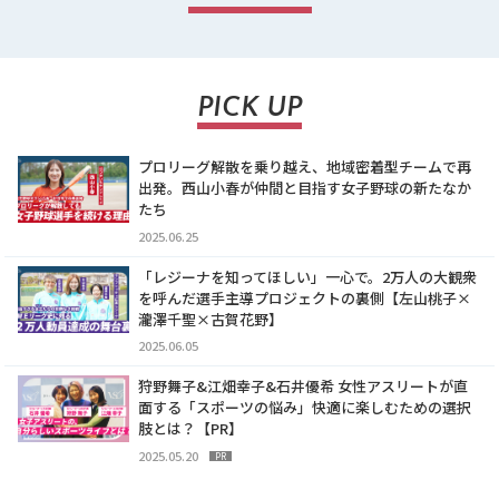
PICK UP
プロリーグ解散を乗り越え、地域密着型チームで再
出発。西山小春が仲間と目指す女子野球の新たなか
たち
2025.06.25
「レジーナを知ってほしい」一心で。2万人の大観衆
を呼んだ選手主導プロジェクトの裏側【左山桃子×
瀧澤千聖×古賀花野】
2025.06.05
狩野舞子&江畑幸子&石井優希 女性アスリートが直
面する「スポーツの悩み」快適に楽しむための選択
肢とは？【PR】
2025.05.20
PR