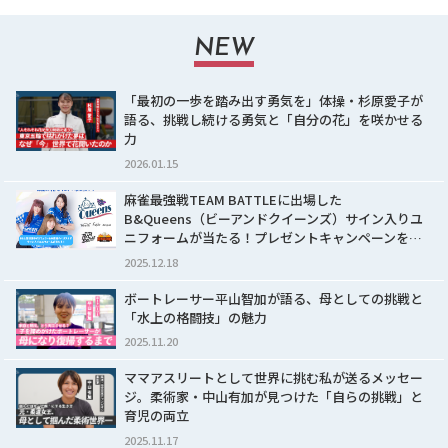
NEW
「最初の一歩を踏み出す勇気を」体操・杉原愛子が
語る、挑戦し続ける勇気と「自分の花」を咲かせる
力
2026.01.15
麻雀最強戦TEAM BATTLEに出場した
B&Queens（ビーアンドクイーンズ）サイン入りユ
ニフォームが当たる！プレゼントキャンペーンを…
2025.12.18
ボートレーサー平山智加が語る、母としての挑戦と
「水上の格闘技」の魅力
2025.11.20
ママアスリートとして世界に挑む私が送るメッセー
ジ。柔術家・中山有加が見つけた「自らの挑戦」と
育児の両立
2025.11.17