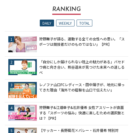
RANKING
DAILY
WEEKLY
TOTAL
狩野舞子が語る、運動する全ての女性への思い。「ス
ポーツは競技者だけのものではない」【PR】
「自分にしか届けられない陸上の魅力がある」バセド
ウ病と向き合い、熊谷遥未が見つけた未来への道しる
べ
レノファ山口FCレディース・田中陽子が、地元に帰っ
てきた理由「海外での経験を山口で伝えたい」
狩野舞子&江畑幸子&石井優希 女性アスリートが直面
する「スポーツの悩み」快適に楽しむための選択肢と
は？【PR】
【サッカー・長野風花×バレー・石井優希 特別対