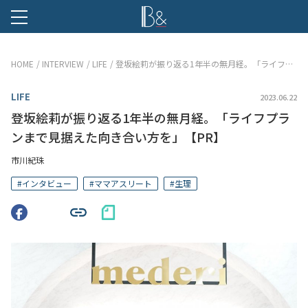
B &
HOME
INTERVIEW
LIFE
登坂絵莉が振り返る1年半の無月経。「ライフプランまで見据えた向き合い方を」【PR】
LIFE
2023.06.22
登坂絵莉が振り返る1年半の無月経。「ライフプラ
ンまで見据えた向き合い方を」【PR】
市川紀珠
#
インタビュー
#
ママアスリート
#
生理