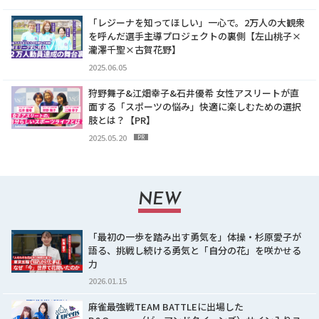
「レジーナを知ってほしい」一心で。2万人の大観衆
を呼んだ選手主導プロジェクトの裏側【左山桃子×
瀧澤千聖×古賀花野】
2025.06.05
狩野舞子&江畑幸子&石井優希 女性アスリートが直
面する「スポーツの悩み」快適に楽しむための選択
肢とは？【PR】
2025.05.20
PR
NEW
「最初の一歩を踏み出す勇気を」体操・杉原愛子が
語る、挑戦し続ける勇気と「自分の花」を咲かせる
力
2026.01.15
麻雀最強戦TEAM BATTLEに出場した