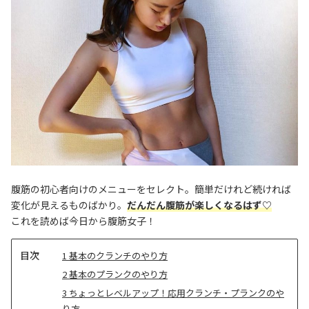
腹筋の初心者向けのメニューをセレクト。簡単だけれど続ければ
変化が見えるものばかり。
だんだん腹筋が楽しくなるはず♡
これを読めば今日から腹筋女子！
目
1
基本のクランチのやり方
次
2
基本のプランクのやり方
3
ちょっとレベルアップ！応用クランチ・プランクのや
り方