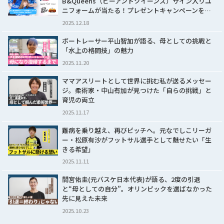
B&Queens（ビーアンドクイーンズ）サイン入りユ
ニフォームが当たる！プレゼントキャンペーンを…
2025.12.18
ボートレーサー平山智加が語る、母としての挑戦と
「水上の格闘技」の魅力
2025.11.20
ママアスリートとして世界に挑む私が送るメッセー
ジ。柔術家・中山有加が見つけた「自らの挑戦」と
育児の両立
2025.11.17
難病を乗り越え、再びピッチへ。元なでしこリーガ
ー・松原有沙がフットサル選手として魅せたい「生
きる希望」
2025.11.11
間宮佑圭(元バスケ日本代表)が語る、2度の引退
と“母としての自分”。オリンピックを選ばなかった
先に見えた未来
2025.10.23