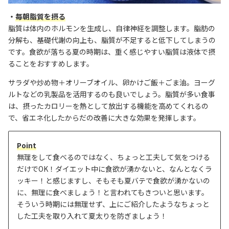
・
毎朝脂質を摂る
脂質は体内のホルモンを生成し、自律神経を調整します。
脂肪の
分解も、基礎代謝の向上も、脂質が不足すると低下してしまうの
です。
食欲が落ちる夏の時期は、重く感じやすい脂質は液体で摂
ることをおすすめします。
サラダや炒め物＋オリーブオイル、卵かけご飯＋ごま油。ヨーグ
ルトなどの乳製品を活用するのも良いでしょう。
脂質が多い食事
は、摂ったカロリーを熱として放出する機能を高めてくれるの
で、
省エネ化したからだの改善に大きな効果を発揮します。
Point
無理をして食べるのではなく、ちょっと工夫して気をつける
だけでOK！ダイエット中に食欲が湧かないと、なんとなくラ
ッキー！と感じますし、そもそも夏バテで食欲が湧かないの
に、無理に食べましょう！と言われてもきついと思います。
そういう時期には無理せず、上にご紹介したようなちょっと
した工夫を取り入れて夏太りを防ぎましょう！