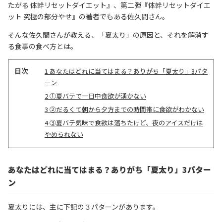
たがる 体幹リセットダイエット』、第二弾『体幹リセットダイエ
ット 究極の部分やせ』の著者でもある佐久間さん。
そんな佐久間さんが教える、「夏太り」の原因と、それを解消す
る食事の食べ方とは。
目
1
あなたはどれに当てはまる？ありがち「夏太り」3パタ
次
ーン
2
①夏バテで一日中食欲が湧かない
3
②だるくて朝から夕方までの時間帯に食欲がわかない
4
③夏バテ気味で食欲は落ちたけど、夜のアイスだけは
やめられない
あなたはどれに当てはまる？ありがち「夏太り」3パター
ン
夏太りには、主に下記の３パターンがあります。