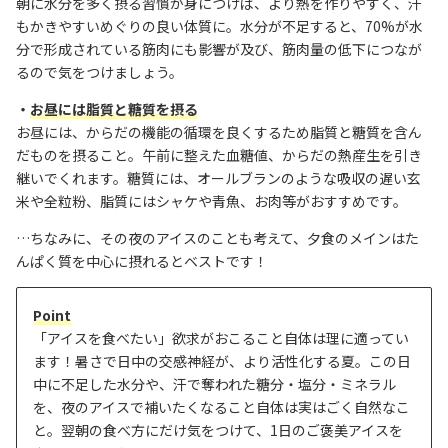
朝に水分を多く摂る習慣が身につけば、より熱を作りやすく、汗
もかきやすいめぐりの良い体質に。水分が不足すると、70%が水
分で形成されている筋肉にも影響が及び、筋肉量の低下につなが
るので気をつけましょう。
・
お昼には脂質と糖質を摂る
お昼には、からだの機能の循環を良くするため脂質と糖質を含ん
だものを摂ること。午前に整えた血糖値、からだの熱産生を引き
継いでくれます。
糖質には、オールブランのような吸収の遅い玄
米や全粒粉、脂質にはシャケや青魚、お肉等がおすすめです。
…ちなみに、その夜のアイスのことも考えて、夕食のメインはた
んぱく質を中心に摂れるとベストです！
Point
「アイスを食べたい」欲求がおこること自体は理に適ってい
ます！暑さで日中の交感神経が、より活性化する夏。この日
中に不足した水分や、汗で奪われた糖分・塩分・ミネラル
を、夜のアイスで補いたくなること自体は実はごく自然なこ
と。翌朝の食べ方にだけ気をつけて、1日のご褒美アイスを