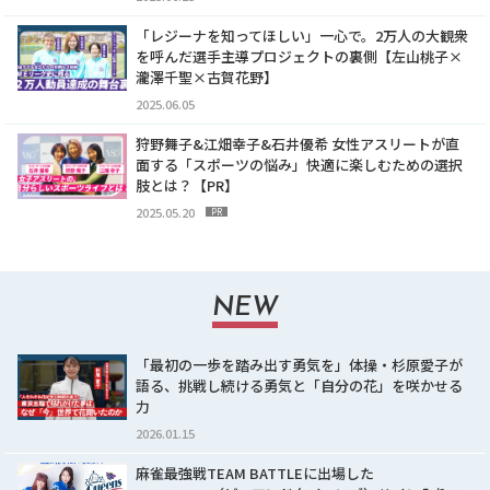
「レジーナを知ってほしい」一心で。2万人の大観衆
を呼んだ選手主導プロジェクトの裏側【左山桃子×
瀧澤千聖×古賀花野】
2025.06.05
狩野舞子&江畑幸子&石井優希 女性アスリートが直
面する「スポーツの悩み」快適に楽しむための選択
肢とは？【PR】
2025.05.20
PR
NEW
「最初の一歩を踏み出す勇気を」体操・杉原愛子が
語る、挑戦し続ける勇気と「自分の花」を咲かせる
力
2026.01.15
麻雀最強戦TEAM BATTLEに出場した