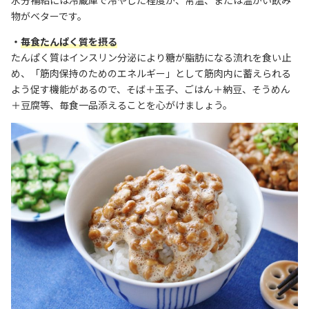
水分補給には冷蔵庫で冷やした程度か、常温、または温かい飲み
物がベターです。
・
毎食たんぱく質を摂る
たんぱく質はインスリン分泌により糖が脂肪になる流れを食い止
め、「筋肉保持のためのエネルギー」として筋肉内に蓄えられる
よう促す機能があるので、
そば＋玉子、ごはん＋納豆、そうめん
＋豆腐等、毎食一品添えることを心がけましょう。