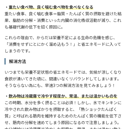
・
重たい食べ物、良く噛む食べ物を食べなくなる
重たい食事、良く噛む食事＝脂質・たんぱく質の摂取を避けた結
果、脂肪の分解・消費といった内臓の消化吸収活動が減り、これ
も基礎代謝の低下を招く原因に。
これらの理由で、からだは栄養不足による生命の危機を感じ、
「消費をせずにとにかく溜め込もう！」と省エネモードに入って
しまうのです。
解消方法
いつまでも栄養不足状態の省エネモードでは、気候が涼しくなり
食欲が湧いてきた頃に、
間違いなくリバウンドしてしまいます。
そうならない為にも、早速3つの解消方法を見てみましょう！
・
飲み物は冷蔵庫で冷やす程度か、常温、または温かいものを
この時期、水分を多く摂ることは必須！しかし、氷でキンキンに
冷やされた飲み物ばかりを摂取すると、「熱ショックたんぱく
質」と呼ばれる筋肉を維持するためのたんぱく質の機能を低下さ
せ、筋肉の分解を速めてしまう原因になるので注意しましょう。