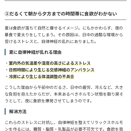
②だるくて朝から夕方までの時間帯に食欲がわかない
夏は食欲が落ちて自然と痩せるイメージ。にもかかわらず、夜の
暴食で夏太りをしてしまう。その原因は、日中の過酷な環境から
受けるストレスと、自律神経の乱れにありました。
夏に自律神経が乱れる理由
・
室内外の気温差や湿度の高さによるストレス
・
日照時間により生じる交感神経のアンバランス
・
冷房により生じる体温調整の不具合
こうした理由から午前中のだるさ、日中の疲労、冷えなど、大き
な負担を抱えたからだが、
本来あるべきホルモン状態を取り戻そ
うとして、夜に食欲を爆発させてしまうのです。
解消方法
これらのストレスに対抗し、自律神経を整えてリラックスホルモ
ンを作るには、糖質・脂質・乳製品が必要不可欠です。食欲を我