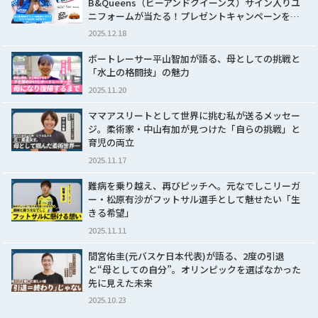
B&Queens（ビーアンドクイーンズ）サイン入りユ
ニフォームが当たる！プレゼントキャンペーンを…
2025.12.18
ボートレーサー平山智加が語る、母としての挑戦と
「水上の格闘技」の魅力
2025.11.20
ママアスリートとして世界に挑む私が送るメッセー
ジ。柔術家・中山有加が見つけた「自らの挑戦」と
育児の両立
2025.11.17
難病を乗り越え、再びピッチへ。元なでしこリーガ
ー・松原有沙がフットサル選手として魅せたい「生
きる希望」
2025.11.11
間宮佑圭(元バスケ日本代表)が語る、2度の引退
と“母としての自分”。オリンピックを選ばなかった
先に見えた未来
2025.10.23