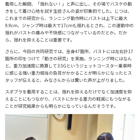
着用した瞬間、「揺れない！」と声に出し、その場でバスケの動
きをして着け心地を試す生徒さんの姿が印象的でした。じつは、
これまでの研究から、ランニング動作時にバストは上下に最大
9.9cm、ジャンプ時は最大で17cmも揺れるとされ、この運動中の
揺れがバストの痛みや不快感につながっているのだとか。だか
ら、揺れを抑えることは重要です。
さらに、今回の共同研究では、全身47箇所、バストには左右計17
箇所の印をつけて「動きの研究」を実施。ランニング時にはなん
と、重力加速度に換算して3.5Gというジェットコースター乗車時
に感じる強い重力相当の負荷がかかることが明らかになったとス
タッフが伝えると、みなさんからは驚いた声が上がりました。
スポブラを着用することは、揺れを抑えるだけでなく加速度を抑
えることにもつながり、バストにかかる重力の軽減にもつながる
ことが研究結果からも明らかになっているんだそうです。