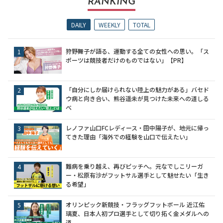
RANKING
DAILY
WEEKLY
TOTAL
狩野舞子が語る、運動する全ての女性への思い。「ス
ポーツは競技者だけのものではない」【PR】
「自分にしか届けられない陸上の魅力がある」バセド
ウ病と向き合い、熊谷遥未が見つけた未来への道しる
べ
レノファ山口FCレディース・田中陽子が、地元に帰っ
てきた理由「海外での経験を山口で伝えたい」
難病を乗り越え、再びピッチへ。元なでしこリーガ
ー・松原有沙がフットサル選手として魅せたい「生き
る希望」
オリンピック新競技・フラッグフットボール 近江佑
璃夏、日本人初プロ選手として切り拓く金メダルへの
道