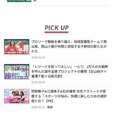
PICK UP
プロリーグ解散を乗り越え、地域密着型チームで再
出発。西山小春が仲間と目指す女子野球の新たなか
たち
2025.06.25
「レジーナを知ってほしい」一心で。2万人の大観衆
を呼んだ選手主導プロジェクトの裏側【左山桃子×
瀧澤千聖×古賀花野】
2025.06.05
狩野舞子&江畑幸子&石井優希 女性アスリートが直
面する「スポーツの悩み」快適に楽しむための選択
肢とは？【PR】
2025.05.20
PR