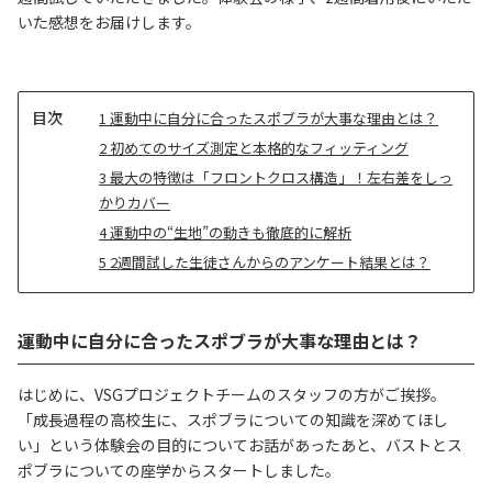
いた感想をお届けします。
目
1
運動中に自分に合ったスポブラが大事な理由とは？
次
2
初めてのサイズ測定と本格的なフィッティング
3
最大の特徴は「フロントクロス構造」！左右差をしっ
かりカバー
4
運動中の“生地”の動きも徹底的に解析
5
2週間試した生徒さんからのアンケート結果とは？
運動中に自分に合ったスポブラが大事な理由とは？
はじめに、VSGプロジェクトチームのスタッフの方がご挨拶。
「成長過程の高校生に、スポブラについての知識を深めてほし
い」という体験会の目的についてお話があったあと、バストとス
ポブラについての座学からスタートしました。