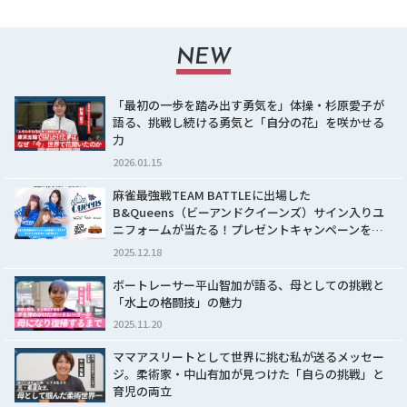
NEW
「最初の一歩を踏み出す勇気を」体操・杉原愛子が
語る、挑戦し続ける勇気と「自分の花」を咲かせる
力
2026.01.15
麻雀最強戦TEAM BATTLEに出場した
B&Queens（ビーアンドクイーンズ）サイン入りユ
ニフォームが当たる！プレゼントキャンペーンを…
2025.12.18
ボートレーサー平山智加が語る、母としての挑戦と
「水上の格闘技」の魅力
2025.11.20
ママアスリートとして世界に挑む私が送るメッセー
ジ。柔術家・中山有加が見つけた「自らの挑戦」と
育児の両立