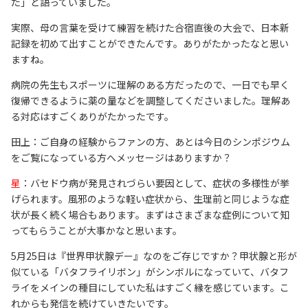
た」と語っていました。
実際、母の言葉を受けて練習を続けた合宿直後の大会で、日本新
記録を初めて出すことができたんです。ありがたかったなと思い
ますね。
病院の先生もスポーツに理解のある方だったので、一日でも早く
復帰できるように薬の量などを調整してくださいました。理解あ
る対応はすごくありがたかったです。
田上：ご自身の経験からファンの方、あとは今日のシンポジウム
をご覧になっている方へメッセージはありますか？
星
：バセドウ病が発見されづらい要因として、症状の多様性が挙
げられます。風邪のような軽い症状から、生理前と同じような症
状が長く続く場合もあります。まずはさまざまな症例について知
ってもらうことが大事かなと思います。
5月25日は『世界甲状腺デー』なのをご存じですか？甲状腺と形が
似ている「バタフライリボン」がシンボルになっていて、バタフ
ライをメインの種目にしていた私はすごく縁を感じています。こ
れからも発信を続けていきたいです。