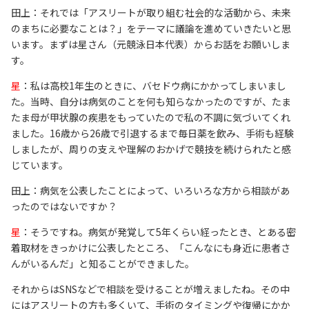
田上：それでは「アスリートが取り組む社会的な活動から、未来
のまちに必要なことは？」をテーマに議論を進めていきたいと思
います。まずは星さん（元競泳日本代表）からお話をお願いしま
す。
星
：私は高校1年生のときに、バセドウ病にかかってしまいまし
た。当時、自分は病気のことを何も知らなかったのですが、たま
たま母が甲状腺の疾患をもっていたので私の不調に気づいてくれ
ました。16歳から26歳で引退するまで毎日薬を飲み、手術も経験
しましたが、周りの支えや理解のおかげで競技を続けられたと感
じています。
田上：病気を公表したことによって、いろいろな方から相談があ
ったのではないですか？
星
：そうですね。病気が発覚して5年くらい経ったとき、とある密
着取材をきっかけに公表したところ、「こんなにも身近に患者さ
んがいるんだ」と知ることができました。
それからはSNSなどで相談を受けることが増えましたね。その中
にはアスリートの方も多くいて、手術のタイミングや復帰にかか