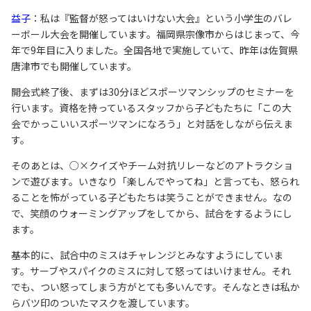
益子
：私は『監督が怒ってはいけない大会』という小学生のバレ
ーボール大会を開催しています。福岡県宗像市からはじまって、今
年で9年目に入りました。全国各地で実施していて、昨年は佐賀県
唐津市でも開催しています。
開会式終了後、まずは30分ほどスポーツマンシップのセミナーを
行います。資格を持っているスタッフから子どもたちに「この大
会でかっこいいスポーツマンになろう」と対話をしながら伝えま
す。
そのあとは、○×クイズやチーム対抗リレーなどのアトラクショ
ンで遊びます。いきなり「楽しんでやってね」と言っても、怒られ
ることを怖がっている子どもたちは笑うことができません。なの
で、笑顔のウォーミングアップをしてから、試合をするようにし
ます。
基本的に、試合中のミスはチャレンジとみなすようにしていま
す。サーブやスパイクのミスに対して怒ってはいけません。それ
でも、つい怒ってしまう方がとても多いんです。そんなときは私か
らバツ印のついたマスクを渡しています。