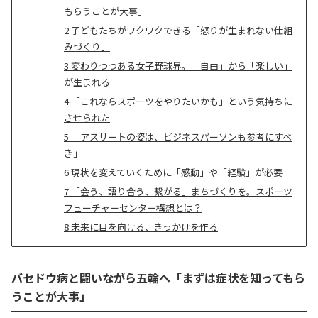
次
もらうことが大事」
2
子どもたちがワクワクできる「怒りが生まれない仕組
みづくり」
3
変わりつつある女子野球界。「自由」から「楽しい」
が生まれる
4
「これならスポーツをやりたいかも」という気持ちに
させられた
5
「アスリートの姿は、ビジネスパーソンも参考にすべ
き」
6
現状を変えていくために「感動」や「経験」が必要
7
「会う、語り合う、繋がる」まちづくりを。スポーツ
フューチャーセンター構想とは？
8
未来に目を向ける、きっかけを作る
バセドウ病と闘いながら五輪へ「まずは症状を知ってもら
うことが大事」