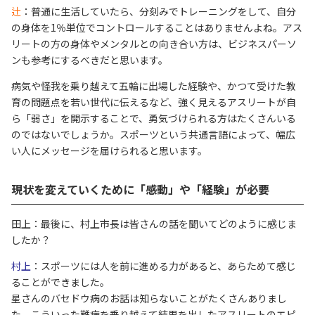
辻
：普通に生活していたら、分刻みでトレーニングをして、自分
の身体を1％単位でコントロールすることはありませんよね。アス
リートの方の身体やメンタルとの向き合い方は、ビジネスパーソ
ンも参考にするべきだと思います。
病気や怪我を乗り越えて五輪に出場した経験や、かつて受けた教
育の問題点を若い世代に伝えるなど、強く見えるアスリートが自
ら「弱さ」を開示することで、勇気づけられる方はたくさんいる
のではないでしょうか。スポーツという共通言語によって、幅広
い人にメッセージを届けられると思います。
現状を変えていくために「感動」や「経験」が必要
田上：最後に、村上市長は皆さんの話を聞いてどのように感じま
したか？
村上
：スポーツには人を前に進める力があると、あらためて感じ
ることができました。
星さんのバセドウ病のお話は知らないことがたくさんありまし
た。こういった難病を乗り越えて結果を出したアスリートのエピ