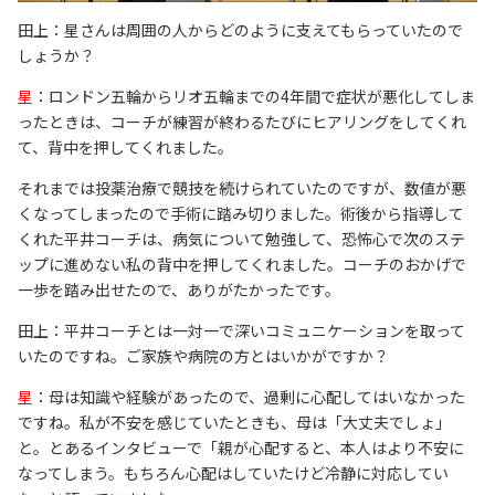
田上：星さんは周囲の人からどのように支えてもらっていたので
しょうか？
星
：ロンドン五輪からリオ五輪までの4年間で症状が悪化してしま
ったときは、コーチが練習が終わるたびにヒアリングをしてくれ
て、背中を押してくれました。
それまでは投薬治療で競技を続けられていたのですが、数値が悪
くなってしまったので手術に踏み切りました。術後から指導して
くれた平井コーチは、病気について勉強して、恐怖心で次のステ
ップに進めない私の背中を押してくれました。コーチのおかげで
一歩を踏み出せたので、ありがたかったです。
田上：平井コーチとは一対一で深いコミュニケーションを取って
いたのですね。ご家族や病院の方とはいかがですか？
星
：母は知識や経験があったので、過剰に心配してはいなかった
ですね。私が不安を感じていたときも、母は「大丈夫でしょ」
と。とあるインタビューで「親が心配すると、本人はより不安に
なってしまう。もちろん心配はしていたけど冷静に対応してい