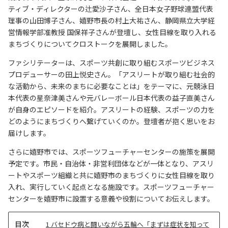
ティブ・ディレクターの辻愛沙子さん、全日本女子野球連盟代表
理事の山田博子さん、嬉野市長の村上大祐さん、静岡県立大学経
営情報学部准教授 国保祥子さんが登壇し、女性目線を取り入れる
まちづくりについてクロストークを展開しました。
ファシリテーターは、スポーツ共創に取り組むスポーツビジネス
プロデューサーの田上悦史さん。「アスリートが取り組む社会的
な活動から、未来のまちに必要なことは」をテーマに、元競泳日
本代表の星奈津美さんや元バレーボール日本代表の益子直美さん
が自身のエピソードを紹介。アスリートの経験、スポーツの力を
どのようにまちづくりへ繋げていくのか。登壇者が抱く思いをお
届けします。
さらに嬉野市では、スポーツフューチャーセンターの施策を展開
予定です。市民・自治体・非営利団体などが一体となり、アスリ
ートやスポーツ組織と共に嬉野市のまちづくりに女性目線を取り
入れ、実行していく起点となる施設です。スポーツフューチャー
センターを嬉野市に設置する意義や役割についてお伝えします。
目
1
バセドウ病と闘いながら五輪へ「まずは症状を知って