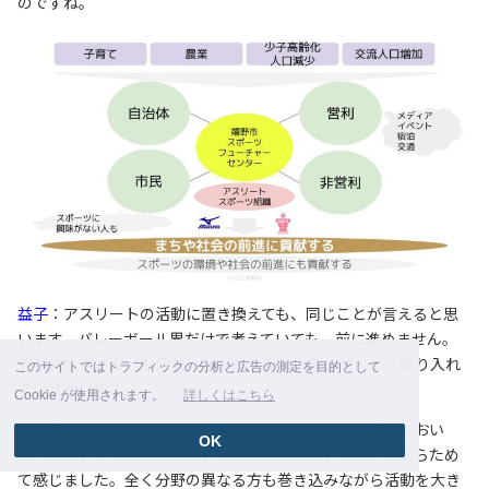
のですね。
益子
：アスリートの活動に置き換えても、同じことが言えると思
います。バレーボール界だけで考えていても、前に進めません。
他競技の皆さんとも活動しながら、新しい風をどんどん取り入れ
このサイトではトラフィックの分析と広告の測定を目的として
ていきたいです。
Cookie が使用されます。
詳しくはこちら
星
：私もバセドウ病について知っていただくための活動におい
OK
て、さまざまな方と話し合いながら協働していきたいとあらため
て感じました。全く分野の異なる方も巻き込みながら活動を大き