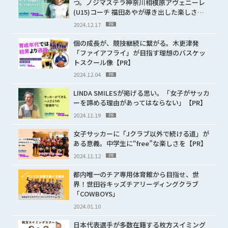
つ。ノジマステラ神奈川相模原アヴェニーレ
(U15)コーチ 福田あやが導き出した楽しさ…
2024.12.17
PR
個の成長が、競技継続に繋がる。木更津発
「ファイアフライ」が目指す理想のバスケッ
トスクール像【PR】
2024.12.04
PR
LINDA SMILESが掲げる思い。「女子がサッカ
ーを諦める理由があってはならない」【PR】
2024.11.19
PR
女子サッカーに「Jクラブ以外で続ける道」が
ある意義。中学生に“free”な楽しさを【PR】
2024.11.12
PR
都内唯一のチア専用体育館から目指せ、世
界！世田谷キッズチアリーディングクラブ
「COWBOYS」
2024.01.10
日本代表選手が多数在籍する枚方スイミング