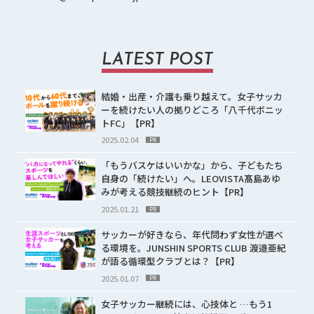
LATEST POST
結婚・出産・介護も乗り越えて。女子サッカ
ーを続けたい人の拠りどころ「八千代ボニッ
トFC」【PR】
2025.02.04
PR
「もうバスケはいいかな」から、子どもたち
自身の「続けたい」へ。LEOVISTA髙島あゆ
みが考える競技継続のヒント【PR】
2025.01.21
PR
サッカーが好きなら、年代問わず女性が選べ
る環境を。JUNSHIN SPORTS CLUB 渡邉亜紀
が語る循環型クラブとは？【PR】
2025.01.07
PR
女子サッカー継続には、心技体と …もう1