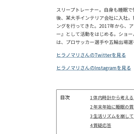
スリープトレーナー。自身も睡眠で
後、某大手インテリア会社に入社。
ングを行ってきた。2017年から、
ー』として活動をはじめる。ショー
は、プロサッカー選手や五輪出場選
ヒラノマリさんのTwitterを見る
ヒラノマリさんのInstagramを見る
目
1
体内時計から考える
次
2
年末年始に睡眠の質
3
生活リズムを崩して
4
質疑応答