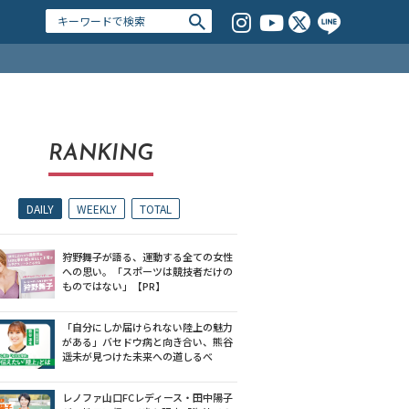
RANKING
DAILY
WEEKLY
TOTAL
狩野舞子が語る、運動する全ての女性
への思い。「スポーツは競技者だけの
ものではない」【PR】
「自分にしか届けられない陸上の魅力
がある」バセドウ病と向き合い、熊谷
遥未が見つけた未来への道しるべ
レノファ山口FCレディース・田中陽子