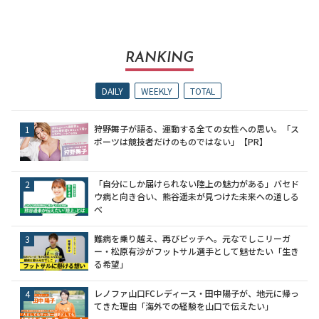
RANKING
DAILY
WEEKLY
TOTAL
狩野舞子が語る、運動する全ての女性への思い。「ス
ポーツは競技者だけのものではない」【PR】
「自分にしか届けられない陸上の魅力がある」バセド
ウ病と向き合い、熊谷遥未が見つけた未来への道しる
べ
難病を乗り越え、再びピッチへ。元なでしこリーガ
ー・松原有沙がフットサル選手として魅せたい「生き
る希望」
レノファ山口FCレディース・田中陽子が、地元に帰っ
てきた理由「海外での経験を山口で伝えたい」