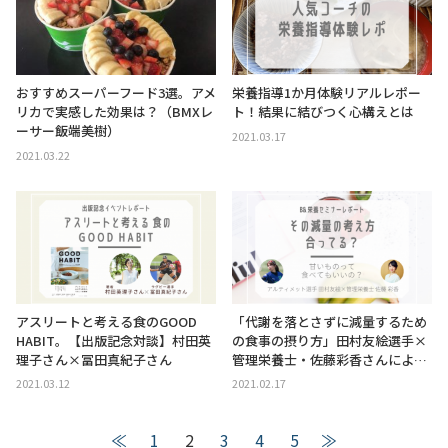
おすすめスーパーフード3選。アメ
栄養指導1か月体験リアルレポー
リカで実感した効果は？（BMXレ
ト！結果に結びつく心構えとは
ーサー飯端美樹）
2021.03.17
2021.03.22
アスリートと考える食のGOOD
「代謝を落とさずに減量するため
HABIT。【出版記念対談】村田英
の食事の摂り方」田村友絵選手×
理子さん×冨田真紀子さん
管理栄養士・佐藤彩香さんによ…
2021.03.12
2021.02.17
≪
1
2
3
4
5
≫