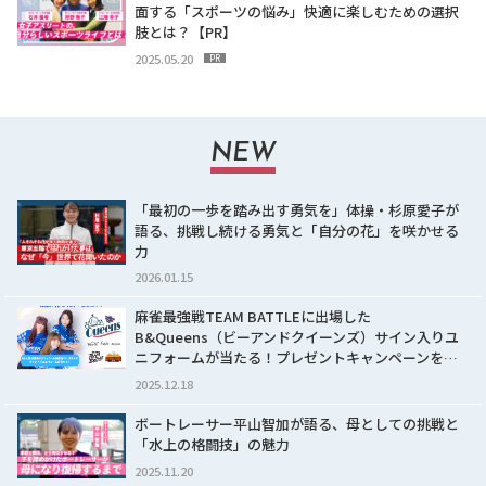
面する「スポーツの悩み」快適に楽しむための選択
肢とは？【PR】
2025.05.20
PR
NEW
「最初の一歩を踏み出す勇気を」体操・杉原愛子が
語る、挑戦し続ける勇気と「自分の花」を咲かせる
力
2026.01.15
麻雀最強戦TEAM BATTLEに出場した
B&Queens（ビーアンドクイーンズ）サイン入りユ
ニフォームが当たる！プレゼントキャンペーンを…
2025.12.18
ボートレーサー平山智加が語る、母としての挑戦と
「水上の格闘技」の魅力
2025.11.20