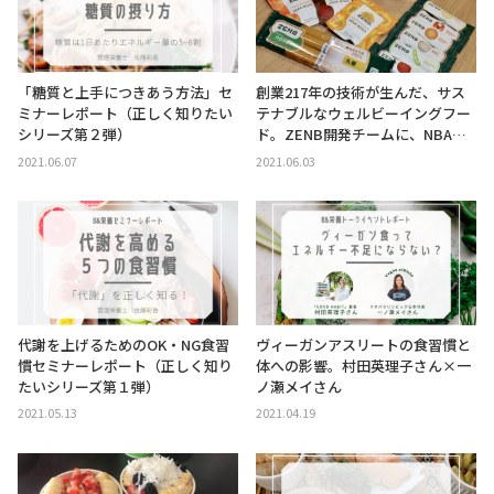
「糖質と上手につきあう方法」セ
創業217年の技術が生んだ、サス
ミナーレポート（正しく知りたい
テナブルなウェルビーイングフー
シリーズ第２弾）
ド。ZENB開発チームに、NBA…
2021.06.07
2021.06.03
代謝を上げるためのOK・NG食習
ヴィーガンアスリートの食習慣と
慣セミナーレポート（正しく知り
体への影響。村田英理子さん×一
たいシリーズ第１弾）
ノ瀬メイさん
2021.05.13
2021.04.19