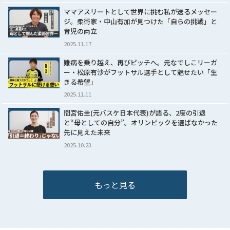
ママアスリートとして世界に挑む私が送るメッセー
ジ。柔術家・中山有加が見つけた「自らの挑戦」と
育児の両立
2025.11.17
難病を乗り越え、再びピッチへ。元なでしこリーガ
ー・松原有沙がフットサル選手として魅せたい「生
きる希望」
2025.11.11
間宮佑圭(元バスケ日本代表)が語る、2度の引退
と“母としての自分”。オリンピックを選ばなかった
先に見えた未来
2025.10.23
もっと見る