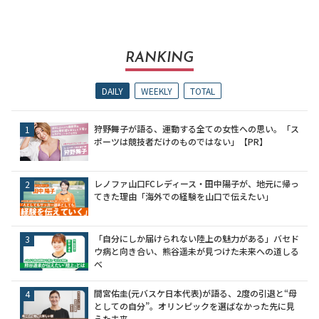
RANKING
DAILY
WEEKLY
TOTAL
狩野舞子が語る、運動する全ての女性への思い。「ス
ポーツは競技者だけのものではない」【PR】
レノファ山口FCレディース・田中陽子が、地元に帰っ
てきた理由「海外での経験を山口で伝えたい」
「自分にしか届けられない陸上の魅力がある」バセド
ウ病と向き合い、熊谷遥未が見つけた未来への道しる
べ
間宮佑圭(元バスケ日本代表)が語る、2度の引退と“母
としての自分”。オリンピックを選ばなかった先に見
えた未来