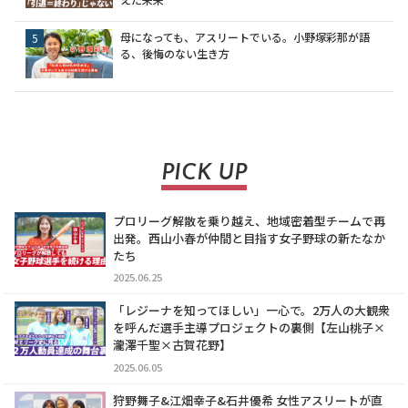
母になっても、アスリートでいる。小野塚彩那が語
る、後悔のない生き方
PICK UP
プロリーグ解散を乗り越え、地域密着型チームで再
出発。西山小春が仲間と目指す女子野球の新たなか
たち
2025.06.25
「レジーナを知ってほしい」一心で。2万人の大観衆
を呼んだ選手主導プロジェクトの裏側【左山桃子×
瀧澤千聖×古賀花野】
2025.06.05
狩野舞子&江畑幸子&石井優希 女性アスリートが直