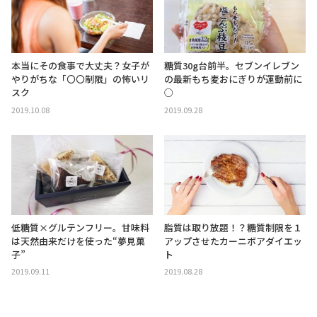
本当にその食事で大丈夫？女子が
糖質30g台前半。セブンイレブン
やりがちな「〇〇制限」の怖いリ
の最新もち麦おにぎりが運動前に
スク
○
2019.10.08
2019.09.28
低糖質×グルテンフリー。甘味料
脂質は取り放題！？糖質制限を１
は天然由来だけを使った“夢見菓
アップさせたカーニボアダイエッ
子”
ト
2019.09.11
2019.08.28