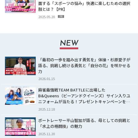
面する「スポーツの悩み」快適に楽しむための選択
肢とは？【PR】
2025.05.20
PR
NEW
「最初の一歩を踏み出す勇気を」体操・杉原愛子が
語る、挑戦し続ける勇気と「自分の花」を咲かせる
力
2026.01.15
麻雀最強戦TEAM BATTLEに出場した
B&Queens（ビーアンドクイーンズ）サイン入りユ
ニフォームが当たる！プレゼントキャンペーンを…
2025.12.18
ボートレーサー平山智加が語る、母としての挑戦と
「水上の格闘技」の魅力
2025.11.20