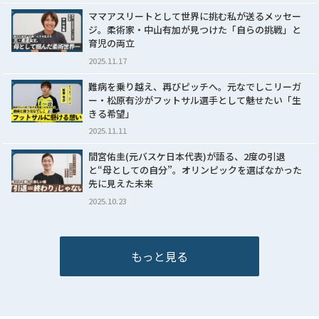
ママアスリートとして世界に挑む私が送るメッセー
ジ。柔術家・中山有加が見つけた「自らの挑戦」と
育児の両立
2025.11.17
難病を乗り越え、再びピッチへ。元なでしこリーガ
ー・松原有沙がフットサル選手として魅せたい「生
きる希望」
2025.11.11
間宮佑圭(元バスケ日本代表)が語る、2度の引退
と“母としての自分”。オリンピックを選ばなかった
先に見えた未来
2025.10.23
もっと見る