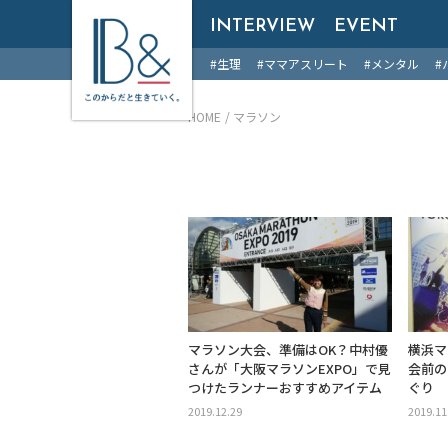
B &
INTERVIEW
EVENT
#生理
#ママアスリート
#メンタル
#
HOME
マラソン
マラソン大会、準備はOK？中村優
横浜マ
さんが「大阪マラソンEXPO」で見
会前の
つけたランナーおすすめアイテム
ぐり
2019.12.29
2019.11