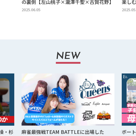
の裏側【左山桃子×瀧澤千聖×古賀花野】
楽しむ
2025.06.05
2025.05
NEW
操・杉
麻雀最強戦TEAM BATTLEに出場した
ボー