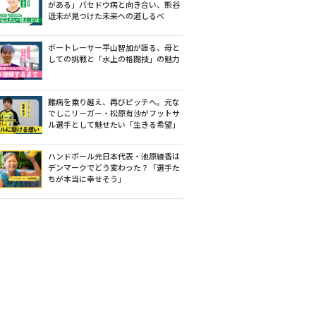
がある」バセドウ病と向き合い、熊谷
遥未が見つけた未来への道しるべ
ボートレーサー平山智加が語る、母と
しての挑戦と「水上の格闘技」の魅力
難病を乗り越え、再びピッチへ。元な
でしこリーガー・松原有沙がフットサ
ル選手として魅せたい「生きる希望」
ハンドボール元日本代表・池原綾香は
デンマークでどう変わった？「選手た
ちが本当に幸せそう」