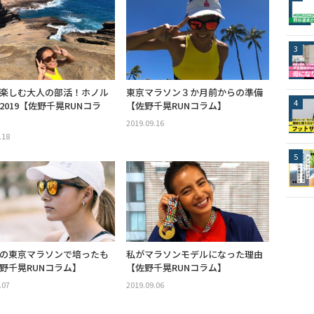
楽しむ大人の部活！ホノル
東京マラソン３か月前からの準備
2019【佐野千晃RUNコラ
【佐野千晃RUNコラム】
2019.09.16
.18
の東京マラソンで培ったも
私がマラソンモデルになった理由
野千晃RUNコラム】
【佐野千晃RUNコラム】
.07
2019.09.06