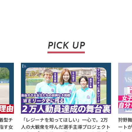
PICK UP
着型チ
「レジーナを知ってほしい」一心で。2万
狩野舞
指す女
人の大観衆を呼んだ選手主導プロジェクト
ート