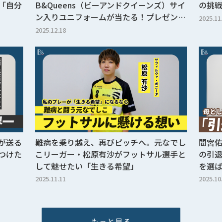
「自分
B&Queens（ビーアンドクイーンズ）サイ
の挑
ン入りユニフォームが当たる！プレゼン…
2025.11
2025.12.18
が送る
難病を乗り越え、再びピッチへ。元なでし
間宮佑
つけた
こリーガー・松原有沙がフットサル選手と
の引退
して魅せたい「生きる希望」
を選
2025.11.11
2025.10
もっと見る