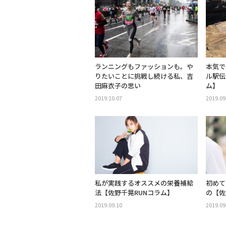
ランニングもファッションも。や
本気で
りたいことに挑戦し続ける私、吉
ル駅伝
田麻衣子の思い
ム】
2019.10.07
2019.09
私が実践するオススメの栄養補給
初めて
法【佐野千晃RUNコラム】
の【佐
2019.09.10
2019.09