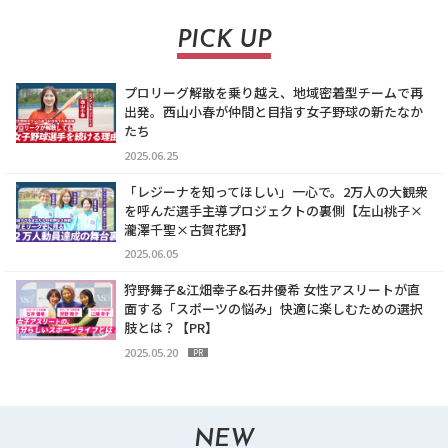
PICK UP
プロリーグ解散を乗り越え、地域密着型チームで再
出発。西山小春が仲間と目指す女子野球の新たなか
たち
2025.06.25
「レジーナを知ってほしい」一心で。2万人の大観衆
を呼んだ選手主導プロジェクトの裏側【左山桃子×
瀧澤千聖×古賀花野】
2025.06.05
狩野舞子&江畑幸子&石井優希 女性アスリートが直
面する「スポーツの悩み」快適に楽しむための選択
肢とは？【PR】
2025.05.20
PR
NEW