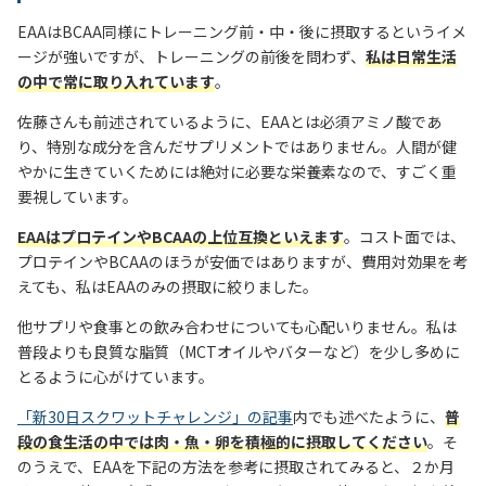
EAAはBCAA同様にトレーニング前・中・後に摂取するというイメ
ージが強いですが、トレーニングの前後を問わず、
私は日常生活
の中で常に取り入れています
。
佐藤さんも前述されているように、EAAとは必須アミノ酸であ
り、特別な成分を含んだサプリメントではありません。人間が健
やかに生きていくためには絶対に必要な栄養素なので、すごく重
要視しています。
EAAはプロテインやBCAAの上位互換といえます
。コスト面では、
プロテインやBCAAのほうが安価ではありますが、費用対効果を考
えても、私はEAAのみの摂取に絞りました。
他サプリや食事との飲み合わせについても心配いりません。私は
普段よりも良質な脂質（MCTオイルやバターなど）を少し多めに
とるように心がけています。
「新30日スクワットチャレンジ」の記事
内でも述べたように、
普
段の食生活の中では肉・魚・卵を積極的に摂取してください
。そ
のうえで、EAAを下記の方法を参考に摂取されてみると、２か月