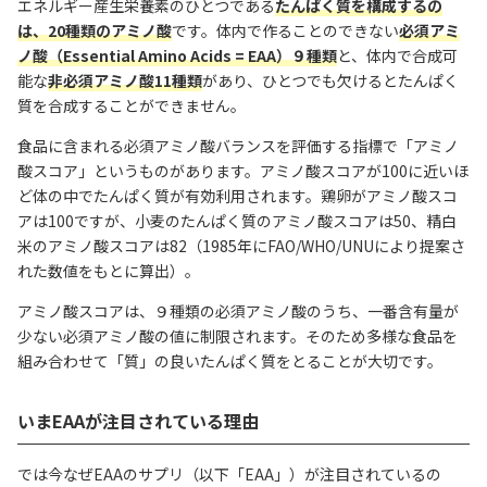
エネルギー産生栄養素のひとつである
たんぱく質を構成するの
は、20種類のアミノ酸
です。体内で作ることのできない
必須アミ
ノ酸（Essential Amino Acids = EAA）９種類
と、体内で合成可
能な
非必須アミノ酸11種類
があり、ひとつでも欠けるとたんぱく
質を合成することができません。
食品に含まれる必須アミノ酸バランスを評価する指標で「アミノ
酸スコア」というものがあります。アミノ酸スコアが100に近いほ
ど体の中でたんぱく質が有効利用されます。鶏卵がアミノ酸スコ
アは100ですが、小麦のたんぱく質のアミノ酸スコアは50、精白
米のアミノ酸スコアは82（1985年にFAO/WHO/UNUにより提案さ
れた数値をもとに算出）。
アミノ酸スコアは、９種類の必須アミノ酸のうち、一番含有量が
少ない必須アミノ酸の値に制限されます。そのため多様な食品を
組み合わせて「質」の良いたんぱく質をとることが大切です。
いまEAAが注目されている理由
では今なぜEAAのサプリ（以下「EAA」）が注目されているの