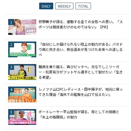
DAILY
WEEKLY
TOTAL
狩野舞子が語る、運動する全ての女性への思い。「ス
ポーツは競技者だけのものではない」【PR】
「自分にしか届けられない陸上の魅力がある」バセド
ウ病と向き合い、熊谷遥未が見つけた未来への道しる
べ
難病を乗り越え、再びピッチへ。元なでしこリーガ
ー・松原有沙がフットサル選手として魅せたい「生き
る希望」
レノファ山口FCレディース・田中陽子が、地元に帰っ
てきた理由「海外での経験を山口で伝えたい」
ボートレーサー平山智加が語る、母としての挑戦と
「水上の格闘技」の魅力