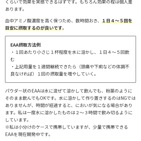
くらいで効果を実感できるはずです。もちろん効果の程は個人差
あります。
血中アミノ酸濃度を高く保つため、数時間おき、
１日４〜５回を
目安に摂取するのが良いです
。
EAA摂取方法例
・１回あたり小さじ１杯程度を水に溶かし、１日４〜５回飲
む
・上記用量を１週間継続できたら（頭痛や下痢などの体調不
良なければ）１回の摂取量を増やしていく。
パウダー状のEAAは水に混ぜて溶かして飲んでも、粉薬のように
そのまま飲んでもOKです。水に溶かして作り置きするのはNGでは
ありませんが、時間が経過すると、においが気になる場合があり
ます。私は一度水に溶かしたものは２～３時間で飲み切るように
しています。
※私は小分けのケースで携帯していますが、少量で携帯できる
EAAを現在開発中です。