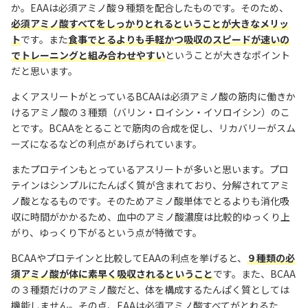
か。EAAは必須アミノ酸９種類を配合したものです。そのため、
必須アミノ酸すべてをしっかりとれるということが大きなメリッ
ト
です。また
食事でとるよりも手軽かつ吸収のスピードが速いの
でトレーニングと組み合わせやすい
ということが大きなポイント
だと思います。
よくアスリートがとっているBCAAは必須アミノ酸の筋肉に働きか
けるアミノ酸の３種類（バリン・ロイシン・イソロイシン）のこ
とです。BCAAをとることで筋肉の合成を促し、リカバリーがスム
ーズになるなどの利点があげられています。
またプロテインもとっているアスリートが多いと思います。プロ
テインはシンプルにたんぱく質が含まれており、分解されてアミ
ノ酸となるものです。そのためアミノ酸単体でとるよりも消化吸
収に時間がかかるため、血中のアミノ酸濃度は比較的ゆっくり上
がり、ゆっくり下がるという点が特徴です。
BCAAやプロテインと比較してEAAの利点を挙げると、
９種類の必
須アミノ酸が体に素早く吸収されるということ
です。また、BCAA
の３種類だけのアミノ酸だと、体を構成するたんぱく質としては
機能しません。その点、EAAは必須アミノ酸すべてがとれるた