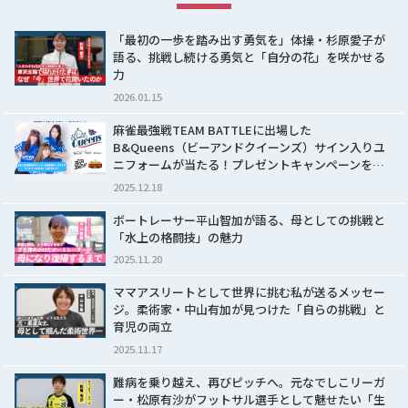
「最初の一歩を踏み出す勇気を」体操・杉原愛子が
語る、挑戦し続ける勇気と「自分の花」を咲かせる
力
2026.01.15
麻雀最強戦TEAM BATTLEに出場した
B&Queens（ビーアンドクイーンズ）サイン入りユ
ニフォームが当たる！プレゼントキャンペーンを…
2025.12.18
ボートレーサー平山智加が語る、母としての挑戦と
「水上の格闘技」の魅力
2025.11.20
ママアスリートとして世界に挑む私が送るメッセー
ジ。柔術家・中山有加が見つけた「自らの挑戦」と
育児の両立
2025.11.17
難病を乗り越え、再びピッチへ。元なでしこリーガ
ー・松原有沙がフットサル選手として魅せたい「生