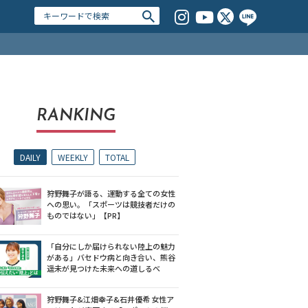
RANKING
DAILY
WEEKLY
TOTAL
狩野舞子が語る、運動する全ての女性
への思い。「スポーツは競技者だけの
ものではない」【PR】
「自分にしか届けられない陸上の魅力
がある」バセドウ病と向き合い、熊谷
遥未が見つけた未来への道しるべ
狩野舞子&江畑幸子&石井優希 女性ア