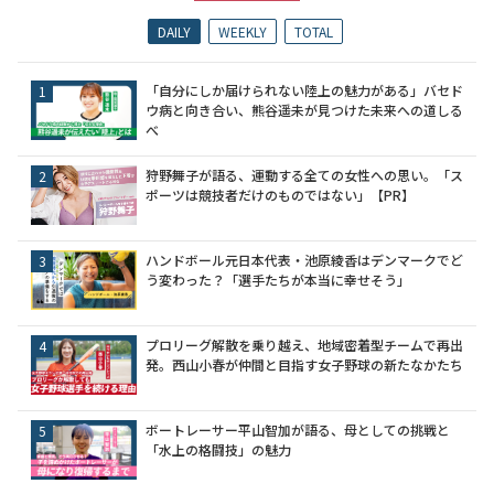
DAILY
WEEKLY
TOTAL
「自分にしか届けられない陸上の魅力がある」バセド
ウ病と向き合い、熊谷遥未が見つけた未来への道しる
べ
狩野舞子が語る、運動する全ての女性への思い。「ス
ポーツは競技者だけのものではない」【PR】
ハンドボール元日本代表・池原綾香はデンマークでど
う変わった？「選手たちが本当に幸せそう」
プロリーグ解散を乗り越え、地域密着型チームで再出
発。西山小春が仲間と目指す女子野球の新たなかたち
ボートレーサー平山智加が語る、母としての挑戦と
「水上の格闘技」の魅力