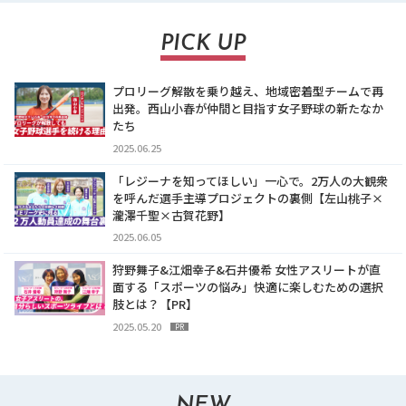
PICK UP
プロリーグ解散を乗り越え、地域密着型チームで再
出発。西山小春が仲間と目指す女子野球の新たなか
たち
2025.06.25
「レジーナを知ってほしい」一心で。2万人の大観衆
を呼んだ選手主導プロジェクトの裏側【左山桃子×
瀧澤千聖×古賀花野】
2025.06.05
狩野舞子&江畑幸子&石井優希 女性アスリートが直
面する「スポーツの悩み」快適に楽しむための選択
肢とは？【PR】
2025.05.20
PR