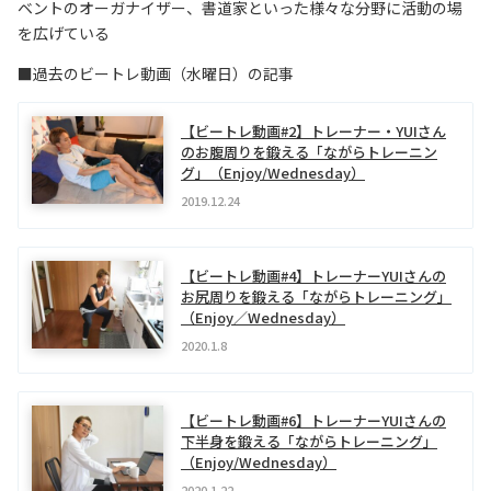
ベントのオーガナイザー、書道家といった様々な分野に活動の場
を広げている
■過去のビートレ動画（水曜日）の記事
【ビートレ動画#2】トレーナー・YUIさん
のお腹周りを鍛える「ながらトレーニン
グ」（Enjoy/Wednesday）
2019.12.24
【ビートレ動画#4】トレーナーYUIさんの
お尻周りを鍛える「ながらトレーニング」
（Enjoy／Wednesday）
2020.1.8
【ビートレ動画#6】トレーナーYUIさんの
下半身を鍛える「ながらトレーニング」
（Enjoy/Wednesday）
2020.1.22