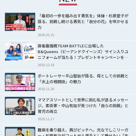
NEW
「最初の一歩を踏み出す勇気を」体操・杉原愛子が
語る、挑戦し続ける勇気と「自分の花」を咲かせる
力
2026.01.15
麻雀最強戦TEAM BATTLEに出場した
B&Queens（ビーアンドクイーンズ）サイン入りユ
ニフォームが当たる！プレゼントキャンペーンを…
2025.12.18
ボートレーサー平山智加が語る、母としての挑戦と
「水上の格闘技」の魅力
2025.11.20
ママアスリートとして世界に挑む私が送るメッセー
ジ。柔術家・中山有加が見つけた「自らの挑戦」と
育児の両立
2025.11.17
難病を乗り越え、再びピッチへ。元なでしこリーガ
ー・松原有沙がフットサル選手として魅せたい「生