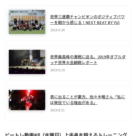
世界三連覇チャンピオンのポジティブパワ
ーを朝から感じる！NEXT BEAT BY YUI
2019.9.24
世界最高峰の激戦に迫る。2019年ダブルダ
ッチ世界大会観戦レポート
2019.9.19
表に出ることが裏方。佐々木唯さん「私に
は現役でいる理由がある」
2019.8.31
ビートレ動画#8（水曜日）上半身を鍛えるトレーニング