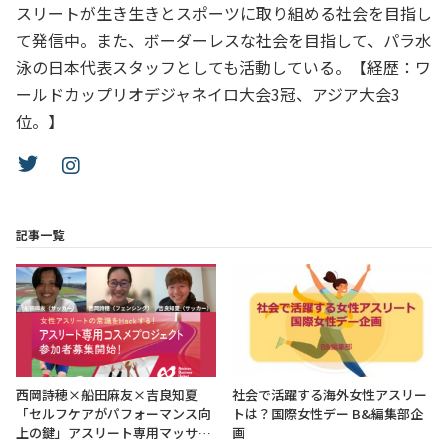
スリートが生き生きとスポーツに取り組める社会を目指し
て発信中。また、ボーダーレスな社会を目指して、パラ水
泳の日本代表スタッフとしても活動している。【経歴：ワ
ールドカップリオデジャネイロ大会3冠、アジア大会3
位。】
記事一覧
西岡詩穂×船田麻友×吉良知夏
社会で活躍する海外女性アスリー
「セルフケアがパフォーマンス向
トは？国際女性デー B&編集部企
上の鍵」アスリート専用マッサ…
画