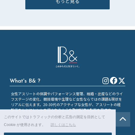
もっと見る
What's B& ?
女性アスリートの体調やパフォーマンス管理、結婚・出産などのライ
フステージの変化、競技環境や生理など女性ならではの課題&現状を
リアルに伝えます。20-30代のアクティブな女性が、アスリートの経
験値をもとにヒントを得られるような取材記事&動画を発信中。
このサイトではトラフィックの分析と広告の測定を目的として
Cookie が使用されます。
詳しくはこちら
©︎2019 B＆ | by
X-ONE