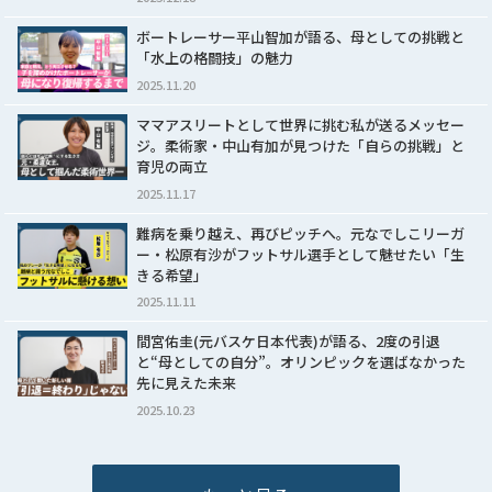
ボートレーサー平山智加が語る、母としての挑戦と
「水上の格闘技」の魅力
2025.11.20
ママアスリートとして世界に挑む私が送るメッセー
ジ。柔術家・中山有加が見つけた「自らの挑戦」と
育児の両立
2025.11.17
難病を乗り越え、再びピッチへ。元なでしこリーガ
ー・松原有沙がフットサル選手として魅せたい「生
きる希望」
2025.11.11
間宮佑圭(元バスケ日本代表)が語る、2度の引退
と“母としての自分”。オリンピックを選ばなかった
先に見えた未来
2025.10.23