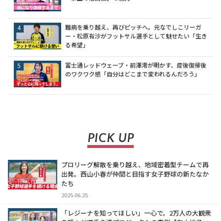
難病を乗り越え、再びピッチへ。元なでしこリーガ
ー・松原有沙がフットサル選手として魅せたい「生き
る希望」
富士通レッドウェーブ・前澤澪が明かす、産後復帰後
のワクワク感「自分はどこまで変われるんだろう」
PICK UP
プロリーグ解散を乗り越え、地域密着型チームで再
出発。西山小春が仲間と目指す女子野球の新たなか
たち
2025.06.25
「レジーナを知ってほしい」一心で。2万人の大観衆