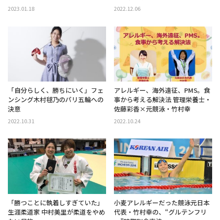
2023.01.18
2022.12.06
「自分らしく、勝ちにいく」フェ
アレルギー、海外遠征、PMS。食
ンシング木村毬乃のパリ五輪への
事から考える解決法 管理栄養士・
決意
佐藤彩香×元競泳・竹村幸
2022.10.31
2022.10.24
「勝つことに執着しすぎていた」
小麦アレルギーだった競泳元日本
生涯柔道家 中村美里が柔道をやめ
代表・竹村幸の、“グルテンフリ