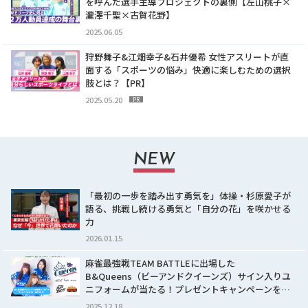
を呼んだ選手主導プロジェクトの裏側【左山桃子×
瀧澤千聖×古賀花野】
2025.06.05
狩野舞子&江畑幸子&石井優希 女性アスリートが直
面する「スポーツの悩み」快適に楽しむための選択
肢とは？【PR】
2025.05.20
PR
NEW
「最初の一歩を踏み出す勇気を」体操・杉原愛子が
語る、挑戦し続ける勇気と「自分の花」を咲かせる
力
2026.01.15
麻雀最強戦TEAM BATTLEに出場した
B&Queens（ビーアンドクイーンズ）サイン入りユ
ニフォームが当たる！プレゼントキャンペーンを…
2025.12.18