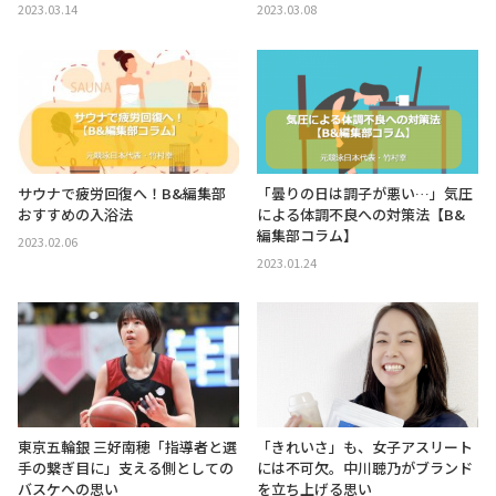
2023.03.14
2023.03.08
サウナで疲労回復へ！B&編集部
「曇りの日は調子が悪い…」気圧
おすすめの入浴法
による体調不良への対策法【B&
編集部コラム】
2023.02.06
2023.01.24
東京五輪銀 三好南穂「指導者と選
「きれいさ」も、女子アスリート
手の繋ぎ目に」支える側としての
には不可欠。中川聴乃がブランド
バスケへの思い
を立ち上げる思い