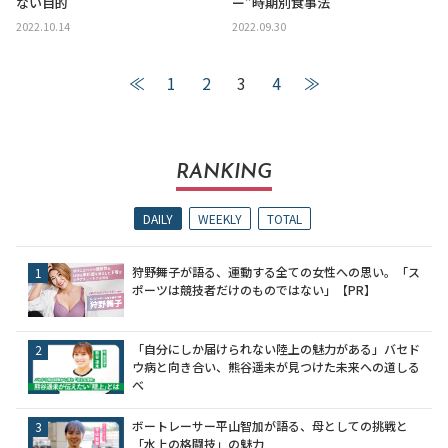
ない目的
ー”時期別食事法
2022.10.14
2022.09.30
≪
1
2
3
4
≫
RANKING
DAILY
WEEKLY
TOTAL
狩野舞子が語る、運動する全ての女性への思い。「ス
ポーツは競技者だけのものではない」【PR】
「自分にしか届けられない陸上の魅力がある」バセド
ウ病と向き合い、熊谷遥未が見つけた未来への道しる
べ
ボートレーサー平山智加が語る、母としての挑戦と
「水上の格闘技」の魅力