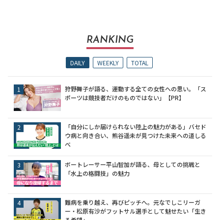
RANKING
DAILY
WEEKLY
TOTAL
狩野舞子が語る、運動する全ての女性への思い。「ス
ポーツは競技者だけのものではない」【PR】
「自分にしか届けられない陸上の魅力がある」バセド
ウ病と向き合い、熊谷遥未が見つけた未来への道しる
べ
ボートレーサー平山智加が語る、母としての挑戦と
「水上の格闘技」の魅力
難病を乗り越え、再びピッチへ。元なでしこリーガ
ー・松原有沙がフットサル選手として魅せたい「生き
る希望」