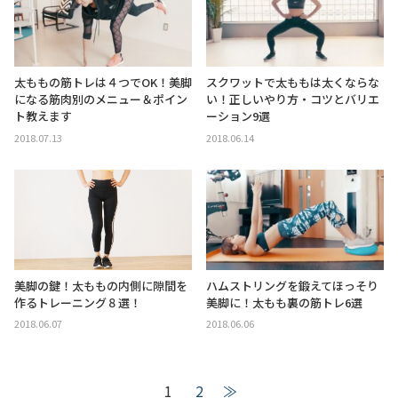
太ももの筋トレは４つでOK！美脚
スクワットで太ももは太くならな
になる筋肉別のメニュー＆ポイン
い！正しいやり方・コツとバリエ
ト教えます
ーション9選
2018.07.13
2018.06.14
美脚の鍵！太ももの内側に隙間を
ハムストリングを鍛えてほっそり
作るトレーニング８選！
美脚に！太もも裏の筋トレ6選
2018.06.07
2018.06.06
1
2
≫