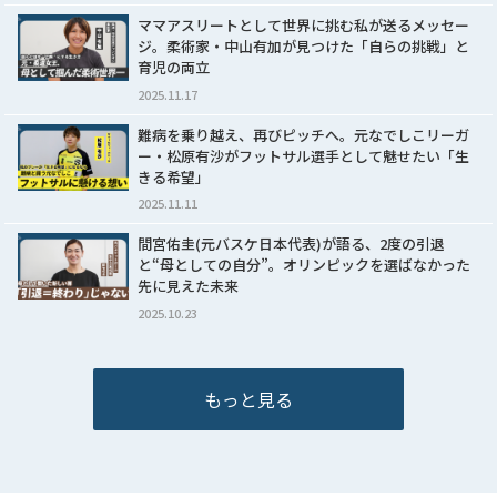
ママアスリートとして世界に挑む私が送るメッセー
ジ。柔術家・中山有加が見つけた「自らの挑戦」と
育児の両立
2025.11.17
難病を乗り越え、再びピッチへ。元なでしこリーガ
ー・松原有沙がフットサル選手として魅せたい「生
きる希望」
2025.11.11
間宮佑圭(元バスケ日本代表)が語る、2度の引退
と“母としての自分”。オリンピックを選ばなかった
先に見えた未来
2025.10.23
もっと見る