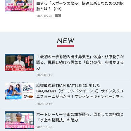
面する「スポーツの悩み」快適に楽しむための選択
肢とは？【PR】
2025.05.20
PR
NEW
「最初の一歩を踏み出す勇気を」体操・杉原愛子が
語る、挑戦し続ける勇気と「自分の花」を咲かせる
力
2026.01.15
麻雀最強戦TEAM BATTLEに出場した
B&Queens（ビーアンドクイーンズ）サイン入りユ
ニフォームが当たる！プレゼントキャンペーンを…
2025.12.18
ボートレーサー平山智加が語る、母としての挑戦と
「水上の格闘技」の魅力
2025.11.20