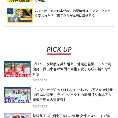
ハンドボール元日本代表・池原綾香はデンマークでど
う変わった？「選手たちが本当に幸せそう」
PICK UP
プロリーグ解散を乗り越え、地域密着型チームで再
出発。西山小春が仲間と目指す女子野球の新たなか
たち
2025.06.25
「レジーナを知ってほしい」一心で。2万人の大観衆
を呼んだ選手主導プロジェクトの裏側【左山桃子×
瀧澤千聖×古賀花野】
2025.06.05
狩野舞子&江畑幸子&石井優希 女性アスリートが直